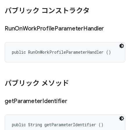
パブリック コンストラクタ
Run
On
Work
Profile
Parameter
Handler
public RunOnWorkProfileParameterHandler ()
パブリック メソッド
get
Parameter
Identifier
public String getParameterIdentifier ()