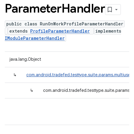
Parameter
Handler
public class RunOnWorkProfileParameterHandler
extends
ProfileParameterHandler
implements
IModuleParameterHandler
java.lang.Object
↳
com.android.tradefed.testtype.suite.params.multiuser.
↳
com.android.tradefed.testtype.suite.params.