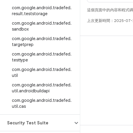
com
.
google
.
android
.
tradefed
.
這個頁面中的內容和程式
result
.
teststorage
上次更新時間：2025-07-
com
.
google
.
android
.
tradefed
.
sandbox
com
.
google
.
android
.
tradefed
.
targetprep
版本
com
.
google
.
android
.
tradefed
.
Android 程式庫
testtype
相關規定
com
.
google
.
android
.
tradefed
.
下載程式碼
util
預覽二進位檔
com
.
google
.
android
.
tradefed
.
util
.
androidbuildapi
原廠映像檔
com
.
google
.
android
.
tradefed
.
驅動程式二進位檔
util
.
cas
Security Test Suite