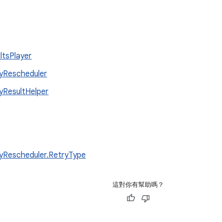
ltsPlayer
yRescheduler
yResultHelper
yRescheduler.RetryType
這對你有幫助嗎？