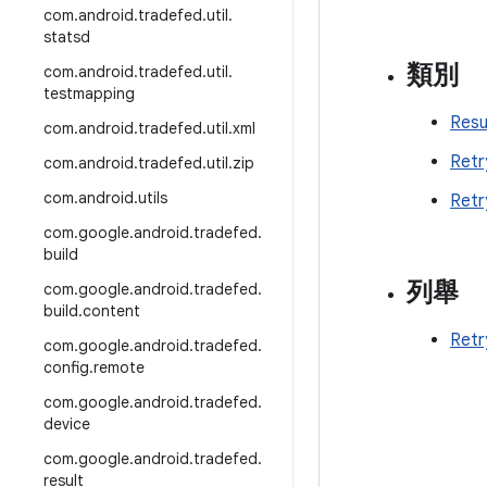
com
.
android
.
tradefed
.
util
.
statsd
類別
com
.
android
.
tradefed
.
util
.
testmapping
Resu
com
.
android
.
tradefed
.
util
.
xml
Retr
com
.
android
.
tradefed
.
util
.
zip
com
.
android
.
utils
Retr
com
.
google
.
android
.
tradefed
.
build
列舉
com
.
google
.
android
.
tradefed
.
build
.
content
Retr
com
.
google
.
android
.
tradefed
.
config
.
remote
com
.
google
.
android
.
tradefed
.
device
com
.
google
.
android
.
tradefed
.
result