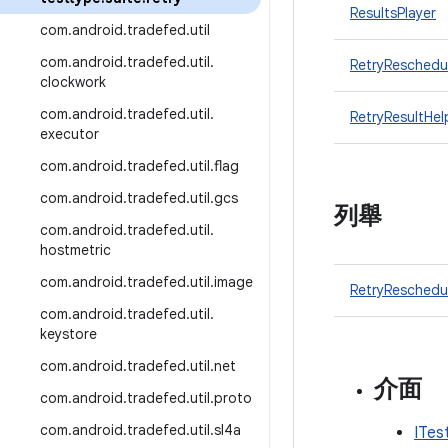
ResultsPlayer
com
.
android
.
tradefed
.
util
com
.
android
.
tradefed
.
util
.
RetryReschedu
clockwork
com
.
android
.
tradefed
.
util
.
RetryResultHel
executor
com
.
android
.
tradefed
.
util
.
flag
com
.
android
.
tradefed
.
util
.
gcs
列舉
com
.
android
.
tradefed
.
util
.
hostmetric
com
.
android
.
tradefed
.
util
.
image
RetryReschedu
com
.
android
.
tradefed
.
util
.
keystore
com
.
android
.
tradefed
.
util
.
net
介面
com
.
android
.
tradefed
.
util
.
proto
com
.
android
.
tradefed
.
util
.
sl4a
ITes