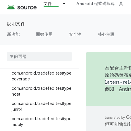
com.android.tradefed.targetpre
文件
Android 程式碼搜尋工具
p.multi
com.android.tradefed.targetpre
說明文件
p.suite
com.android.tradefed.targetpre
新功能
開始使用
安全性
核心主題
p.sync
com
.
android
.
tradefed
.
testtype
com
.
android
.
tradefed
.
testtype
.
binary
為配合主幹穩
com
.
android
.
tradefed
.
testtype
.
原始碼發布至
coverage
latest-rel
com
.
android
.
tradefed
.
testtype
.
參閱「
And
host
com
.
android
.
tradefed
.
testtype
.
junit4
com
.
android
.
tradefed
.
testtype
.
但可能會出
mobly