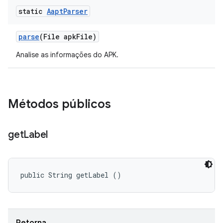
static
Aapt
Parser
parse
(File apk
File)
Analise as informações do APK.
Métodos públicos
get
Label
public String getLabel ()