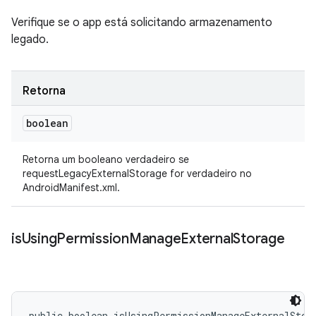
Verifique se o app está solicitando armazenamento
legado.
Retorna
boolean
Retorna um booleano verdadeiro se
requestLegacyExternalStorage for verdadeiro no
AndroidManifest.xml.
is
Using
Permission
Manage
External
Storage
public boolean isUsingPermissionManageExternalStor