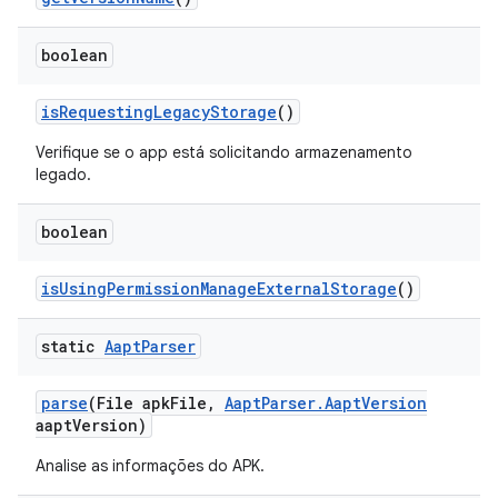
boolean
is
Requesting
Legacy
Storage
()
Verifique se o app está solicitando armazenamento
legado.
boolean
is
Using
Permission
Manage
External
Storage
()
static
Aapt
Parser
parse
(File apk
File
,
Aapt
Parser
.
Aapt
Version
aapt
Version)
Analise as informações do APK.