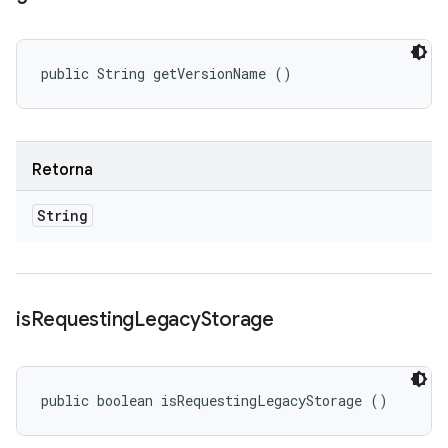
public String getVersionName ()
Retorna
String
is
Requesting
Legacy
Storage
public boolean isRequestingLegacyStorage ()