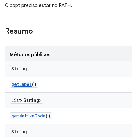
O aapt precisa estar no PATH.
Resumo
Métodos públicos
String
get
Label
()
List<String>
get
Native
Code
()
String