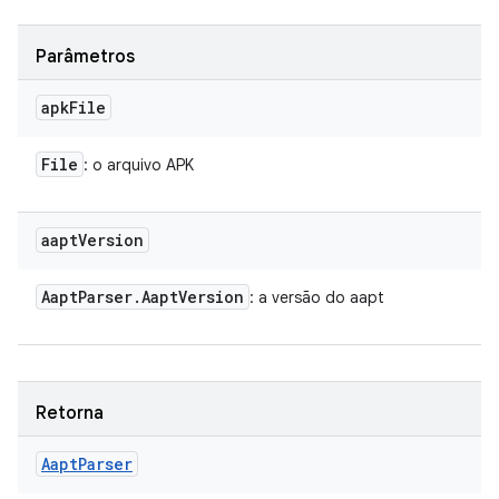
Parâmetros
apk
File
File
: o arquivo APK
aapt
Version
Aapt
Parser
.
Aapt
Version
: a versão do aapt
Retorna
Aapt
Parser