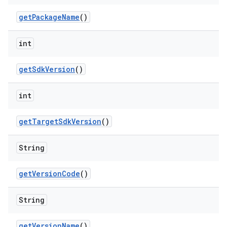
get
Package
Name
()
int
get
Sdk
Version
()
int
get
Target
Sdk
Version
()
String
get
Version
Code
()
String
get
Version
Name
()