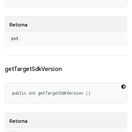
Retorna
int
get
Target
Sdk
Version
public int getTargetSdkVersion ()
Retorna