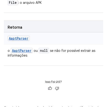
File
: o arquivo APK
Retorna
Aapt
Parser
Aapt
Parser
null
o
ou
se não for possível extrair as
informações
Isso foi útil?