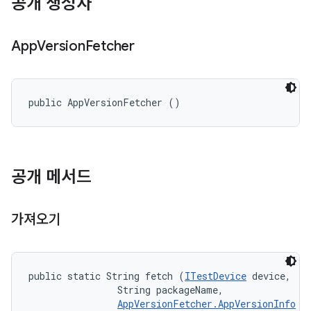
공개 생성자
App
Version
Fetcher
public AppVersionFetcher ()
공개 메서드
가져오기
public static String fetch (
ITestDevice
 device, 

                String packageName, 

AppVersionFetcher.AppVersionInfo
 i