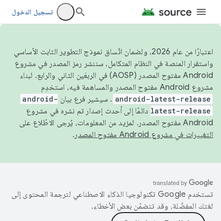
تسجيل الدخول
اعتبارًا من عام 2026، ولضمان اتّساق نموذج التطوير الثابت الأساسي
واستقرار المنصة في النظام المتكامل، سننشر رمز المصدر في مشروع
Android مفتوح المصدر (AOSP) في الربعَين الثاني والرابع. لبناء
مشروع Android مفتوح المصدر والمساهمة فيه، استخدِم
android-latest-release
. سيشير فرع بيان
android-
latest-release
دائمًا إلى أحدث إصدار تم نشره في مشروع
Android مفتوح المصدر. لمزيد من المعلومات، يُرجى الاطّلاع على
التغييرات في مشروع Android مفتوح المصدر
.
تستخدم Google تكنولوجيا الذكاء الاصطناعي لترجمة المحتوى إلى
لغتك المفضّلة، وقد تتضمّن بعض الأخطاء.