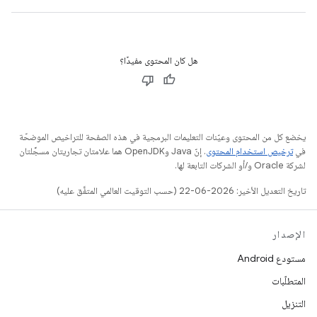
هل كان المحتوى مفيدًا؟
يخضع كل من المحتوى وعيّنات التعليمات البرمجية في هذه الصفحة للتراخيص الموضحّة
في
ترخيص استخدام المحتوى
. إنّ Java وOpenJDK هما علامتان تجاريتان مسجَّلتان
لشركة Oracle و/أو الشركات التابعة لها.
تاريخ التعديل الأخير: 2026-06-22 (حسب التوقيت العالمي المتفَّق عليه)
الإصدار
مستودع Android
المتطلّبات
التنزيل