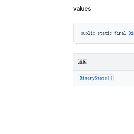
values
public static final 
Bi
返回
Binary
State[]