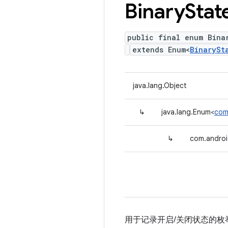
Binary
Stat
public final enum Bina
extends Enum<
BinarySt
java.lang.Object
↳
java.lang.Enum<
com
↳
com.android
用于记录开启/关闭状态的枚举