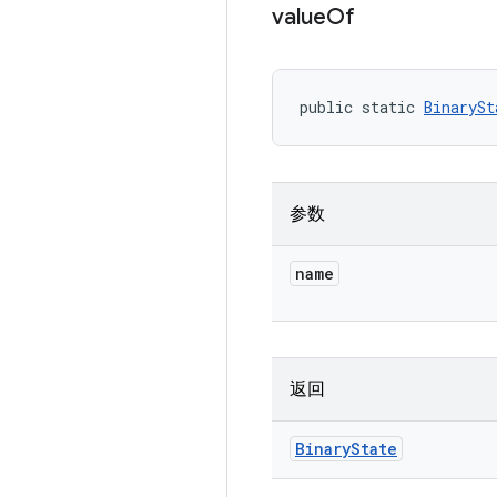
value
Of
public static 
BinarySt
参数
name
返回
Binary
State