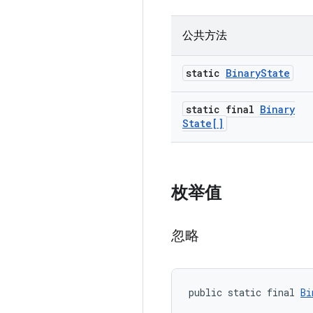
公共方法
static
Binary
State
static final
Binary
State[]
枚举值
忽略
public static final 
Bi