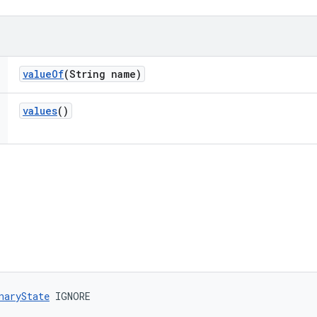
value
Of
(String name)
values
()
naryState
 IGNORE