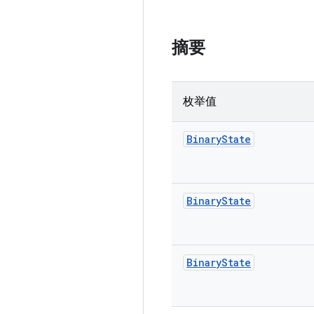
摘要
枚举值
Binary
State
Binary
State
Binary
State