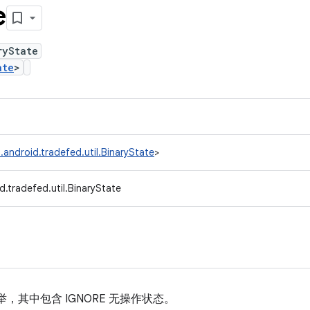
e
ryState
ate
>
.android.tradefed.util.BinaryState
>
.tradefed.util.BinaryState
，其中包含 IGNORE 无操作状态。