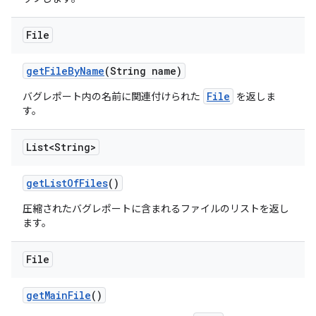
File
get
File
By
Name
(String name)
File
バグレポート内の名前に関連付けられた
を返しま
す。
List<String>
get
List
Of
Files
()
圧縮されたバグレポートに含まれるファイルのリストを返し
ます。
File
get
Main
File
()