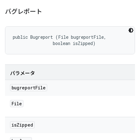
バグレポート
public Bugreport (File bugreportFile, 

                boolean isZipped)
パラメータ
bugreport
File
File
is
Zipped