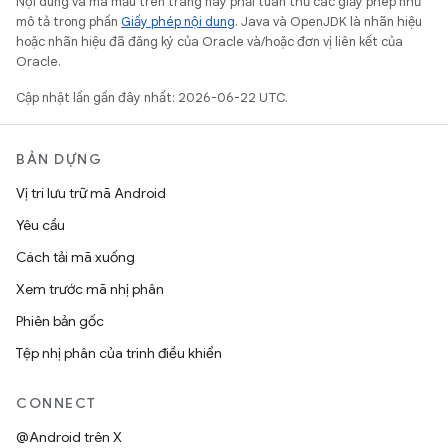
Nội dung và mã mẫu trên trang này phải tuân thủ các giấy phép như
mô tả trong phần
Giấy phép nội dung
. Java và OpenJDK là nhãn hiệu
hoặc nhãn hiệu đã đăng ký của Oracle và/hoặc đơn vị liên kết của
Oracle.
Cập nhật lần gần đây nhất: 2026-06-22 UTC.
BẢN DỰNG
Vị trí lưu trữ mã Android
Yêu cầu
Cách tải mã xuống
Xem trước mã nhị phân
Phiên bản gốc
Tệp nhị phân của trình điều khiển
CONNECT
@Android trên X