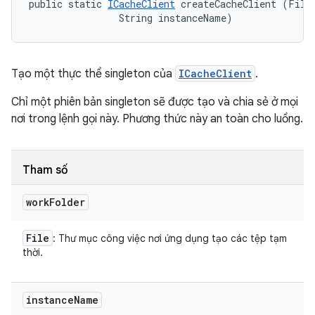
public static 
ICacheClient
 createCacheClient (File 
                String instanceName)
Tạo một thực thể singleton của
ICacheClient
.
Chỉ một phiên bản singleton sẽ được tạo và chia sẻ ở mọi
nơi trong lệnh gọi này. Phương thức này an toàn cho luồng.
Tham số
work
Folder
File
: Thư mục công việc nơi ứng dụng tạo các tệp tạm
thời.
instance
Name