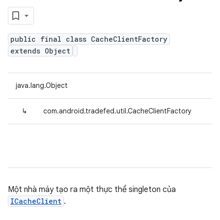
public final class CacheClientFactory
extends Object
java.lang.Object
↳
com.android.tradefed.util.CacheClientFactory
Một nhà máy tạo ra một thực thể singleton của
ICacheClient
.