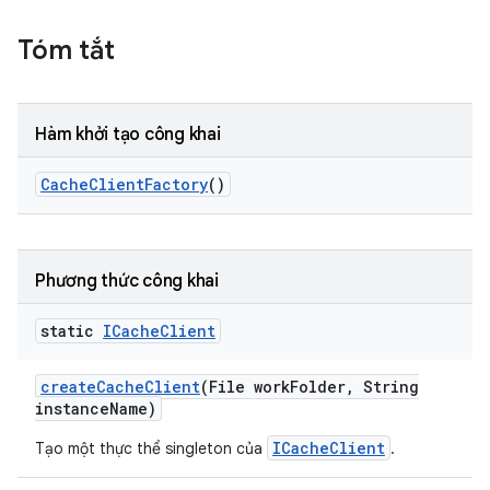
Tóm tắt
Hàm khởi tạo công khai
Cache
Client
Factory
()
Phương thức công khai
static
ICache
Client
create
Cache
Client
(File work
Folder
,
String
instance
Name)
ICacheClient
Tạo một thực thể singleton của
.