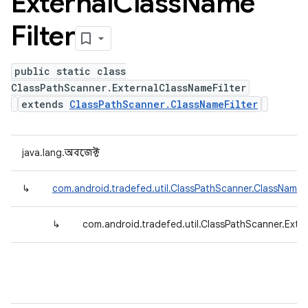
External
Class
Name
Filter
public static class
ClassPathScanner.ExternalClassNameFilter
extends
ClassPathScanner.ClassNameFilter
java.lang.অবজেক্ট
↳
com.android.tradefed.util.ClassPathScanner.ClassNameFi
↳
com.android.tradefed.util.ClassPathScanner.Exter