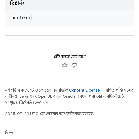
রিটার্নস
boolean
এটি কাজে লেগেছে?
এই পৃষ্ঠার কন্টেন্ট ও কোডের নমুনাগুলি
Content License
-এ বর্ণিত লাইসেন্সের
অধীনস্থ। Java এবং OpenJDK হল Oracle এবং/অথবা তার অ্যাফিলিয়েট
সংস্থার রেজিস্টার্ড ট্রেডমার্ক।
2025-07-29 UTC-তে শেষবার আপডেট করা হয়েছে।
বিল্ড