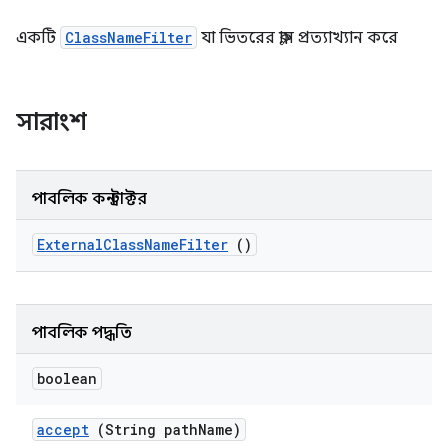
একটি
ClassNameFilter
যা ভিতরের ক্লাস প্রত্যাখ্যান করে
সারাংশ
পাবলিক কনস্ট্রাক্টর
External
Class
Name
Filter
()
পাবলিক পদ্ধতি
boolean
accept
(String path
Name)