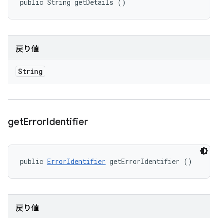
public String getDetails ()
戻り値
String
get
Error
Identifier
public 
ErrorIdentifier
 getErrorIdentifier ()
戻り値