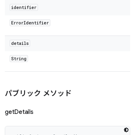
identifier
Error
Identifier
details
String
パブリック メソッド
get
Details