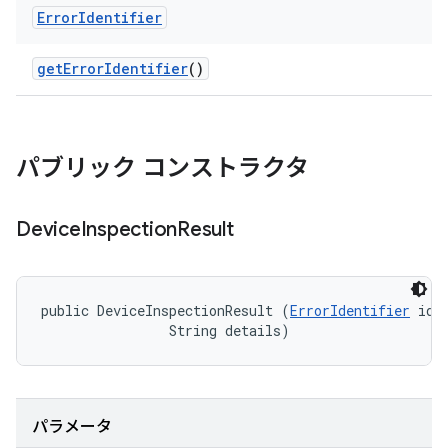
Error
Identifier
get
Error
Identifier
()
パブリック コンストラクタ
Device
Inspection
Result
public DeviceInspectionResult (
ErrorIdentifier
 iden
                String details)
パラメータ