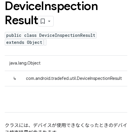
Device
Inspection
Result
public class DeviceInspectionResult
extends Object
java.lang.Object
↳
com.android.tradefed.util.DeviceInspectionResult
クラスには、デバイスが使用できなくなったときのデバイ