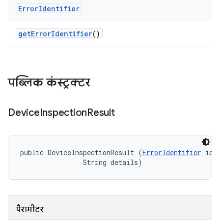
Error
Identifier
get
Error
Identifier
()
पब्लिक कंस्ट्रक्टर
Device
Inspection
Result
public DeviceInspectionResult (
ErrorIdentifier
 iden
                String details)
पैरामीटर