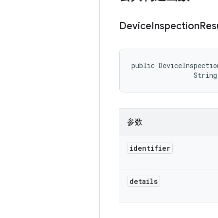
Device
Inspection
Res
public DeviceInspectio
                String
参数
identifier
details