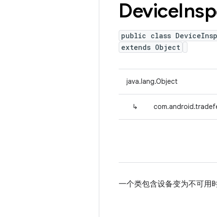
Device
Insp
public class DeviceIns
extends Object
java.lang.Object
↳
com.android.tradefe
一个类包含设备变为不可用