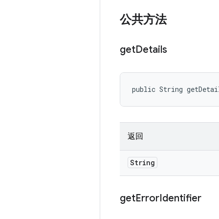
公共方法
get
Details
public String getDetai
返回
String
get
Error
Identifier