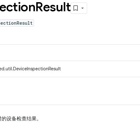
ection
Result
pectionResult
d.util.DeviceInspectionResult
时的设备检查结果。