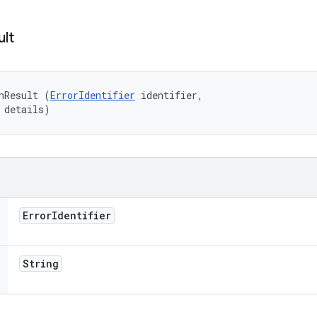
ult
nResult (
ErrorIdentifier
 identifier, 

 details)
Error
Identifier
String