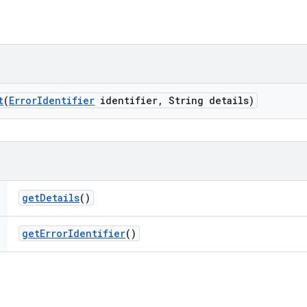
t
(
Error
Identifier
identifier
,
String details)
get
Details
()
get
Error
Identifier
()