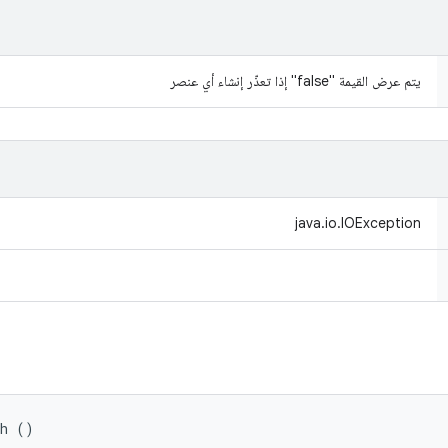
يتم عرض القيمة "false" إذا تعذّر إنشاء أي عنصر
java.io.IOException
th ()