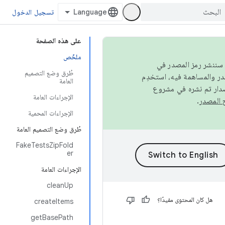
تسجيل الدخول
على هذه الصفحة
ملخّص
كامل، سننشر رمز المصدر في
طُرق وضع التصميم
العامة
صدار تم نشره في مشروع
الإجراءات العامة
.
الإجراءات المحمية
طُرق وضع التصميم العامة
FakeTestsZipFold
er
الإجراءات العامة
cleanUp
هل كان المحتوى مفيدًا؟
createItems
getBasePath