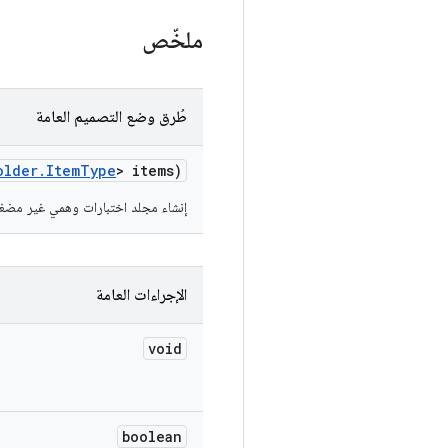
ملخّص
طُرق وضع التصميم العامة
older
.
Item
Type
> items)
إنشاء مجلد اختبارات وهمي غير مضغو
الإجراءات العامة
void
boolean