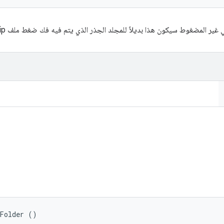
لمضغوط سيكون هذا بديلاً للمجلد الجذر الذي يتم فيه فك ضغط ملف zip حقيقي للاختبارات
aFolder ()