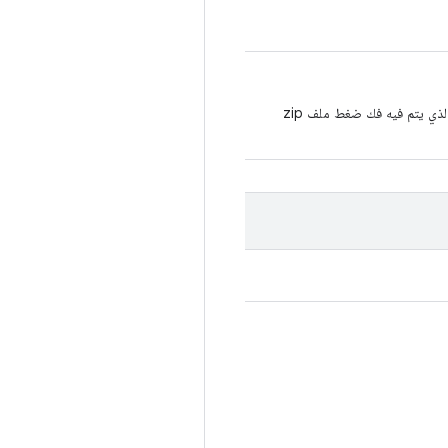
عرض المسار الأساسي للمجلد الوهمي غير المضغوط سيكون هذا بديلاً للمجلد الجذر الذي يتم فيه فك ضغط ملف zip