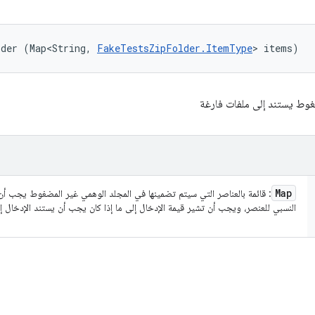
lder (Map<String, 
FakeTestsZipFolder.ItemType
> items)
غوط يستند إلى ملفات فارغة
Map
: قائمة بالعناصر التي سيتم تضمينها في المجلد الوهمي غير المضغوط يجب أن
النسبي للعنصر، ويجب أن تشير قيمة الإدخال إلى ما إذا كان يجب أن يستند الإدخال 