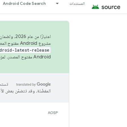
المستندات
Android Code Search
اعتبارًا من
مشروع Android مفتوح المصدر (AOSP) في الربعَين الثاني والرابع. لبناء مشروع Android مفتوح المصدر والمساهمة فيه، استخدِم
droid-latest-release
Android مفتوح المصدر. لمزيد من المعلومات، يُرجى الاطّلاع على
المفضّلة، وقد تتضمّن بعض الأ
AOSP