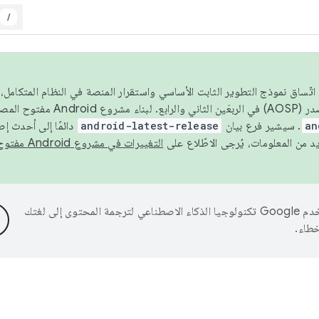
/
 عام 2026، ولضمان اتّساق نموذج التطوير الثابت الأساسي واستقرار المنصة في النظام المت
an
. سيشير فرع بيان
android-latest-release
دائمًا إلى أحدث إ
التغييرات في مشروع Android مفتوح المصدر
تستخدم Google تكنولوجيا الذكاء الاصطناعي لترجمة المحتوى إلى لغتك
خطاء.