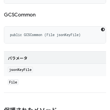
GCSCommon
public GCSCommon (File jsonKeyFile)
パラメータ
json
Key
File
File