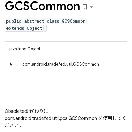
GCSCommon
public abstract class GCSCommon
extends Object
java.lang.Object
↳
com.android.tradefed.util.GCSCommon
Obsoleted! 代わりに
com.android.tradefed.util.gcs.GCSCommon を使用してく
ださい。