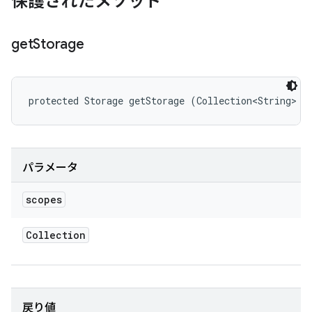
保護されたメソッド
get
Storage
protected Storage getStorage (Collection<String> s
パラメータ
scopes
Collection
戻り値