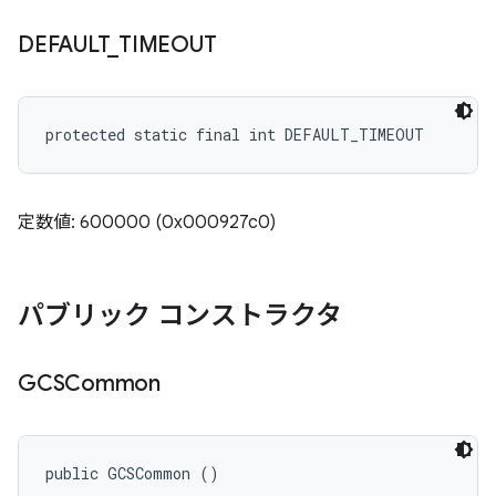
DEFAULT
_
TIMEOUT
protected static final int DEFAULT_TIMEOUT
定数値: 600000 (0x000927c0)
パブリック コンストラクタ
GCSCommon
public GCSCommon ()