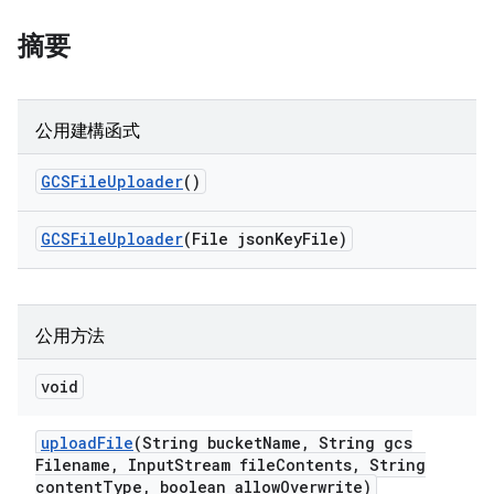
摘要
公用建構函式
GCSFile
Uploader
()
GCSFile
Uploader
(File json
Key
File)
公用方法
void
upload
File
(String bucket
Name
,
String gcs
Filename
,
Input
Stream file
Contents
,
String
content
Type
,
boolean allow
Overwrite)