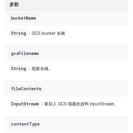
參數
bucket
Name
String
：GCS bucket 名稱
gcs
Filename
String
：檔案名稱。
file
Contents
Input
Stream
：要寫入 GCS 檔案的資料 InputStream。
content
Type