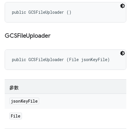
public GCSFileUploader ()
GCSFile
Uploader
public GCSFileUploader (File jsonKeyFile)
參數
json
Key
File
File