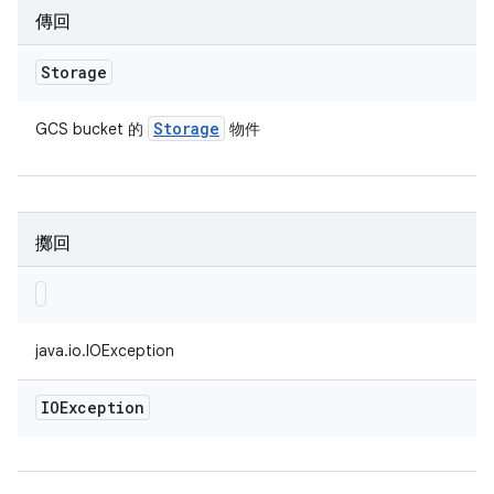
傳回
Storage
Storage
GCS bucket 的
物件
擲回
java.io.IOException
IOException