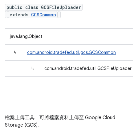
public class GCSFileUploader
extends
GCSCommon
java.lang.Object
↳
com.android.tradefed.util.gcs.GCSCommon
↳
com.android.tradefed.util.GCSFileUploader
檔案上傳工具，可將檔案資料上傳至 Google Cloud
Storage (GCS)。