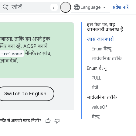
/
प्रवेश करें
इस पेज पर, यह
जानकारी उपलब्ध है
जाएगा, ताकि हम अपने ट्रंक
खास जानकारी
स्थिर बना रहे. AOSP बनाने
Enum वैल्यू
t-release
मेनिफ़ेस्ट ब्रांच,
सार्वजनिक तरीके
दलाव
देखें.
Enum वैल्यू
PULL
भेजें
सार्वजनिक तरीके
valueOf
वैल्यू
न्टेंट से आपको मदद मिली?