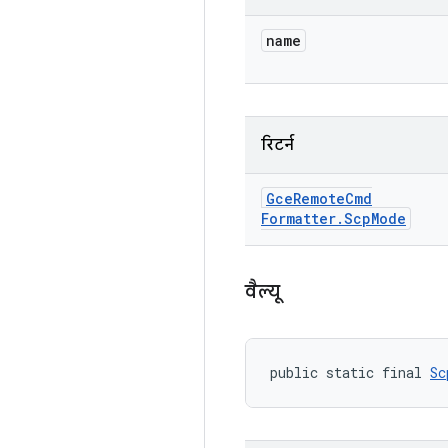
name
रिटर्न
Gce
Remote
Cmd
Formatter
.
Scp
Mode
वैल्यू
public static final 
Sc