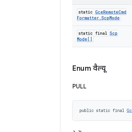
static
Gce
Remote
Cmd
Formatter
.
Scp
Mode
static final
Scp
Mode[]
Enum वैल्यू
PULL
public static final 
Gc