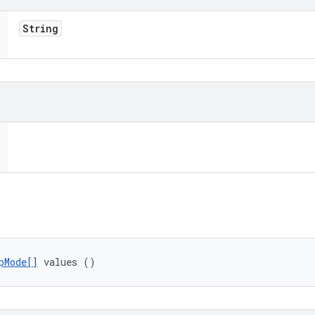
String
pMode[]
 values ()