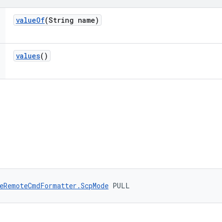
value
Of
(String name)
values
()
eRemoteCmdFormatter.ScpMode
 PULL