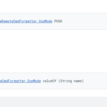
eRemoteCmdFormatter.ScpMode
 PUSH
eCmdFormatter.ScpMode
 valueOf (String name)