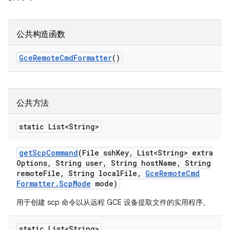
公共构造函数
Gce
Remote
Cmd
Formatter
()
公共方法
static List<String>
get
Scp
Command
(File ssh
Key
,
List<String> extra
Options
,
String user
,
String host
Name
,
String
remote
File
,
String local
File
,
Gce
Remote
Cmd
Formatter
.
Scp
Mode
mode)
用于创建 scp 命令以从远程 GCE 设备提取文件的实用程序。
static List<String>