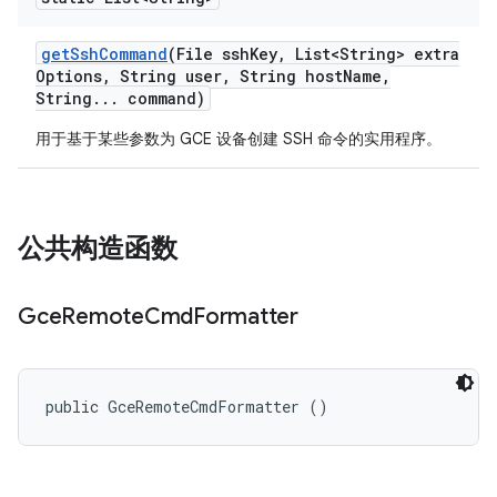
get
Ssh
Command
(File ssh
Key
,
List<String> extra
Options
,
String user
,
String host
Name
,
String
.
.
.
command)
用于基于某些参数为 GCE 设备创建 SSH 命令的实用程序。
公共构造函数
Gce
Remote
Cmd
Formatter
public GceRemoteCmdFormatter ()