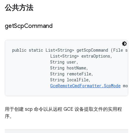
公共方法
get
Scp
Command
public static List<String> getScpCommand (File sshK
                List<String> extraOptions, 

                String user, 

                String hostName, 

                String remoteFile, 

                String localFile, 

GceRemoteCmdFormatter.ScpMode
 mode
用于创建 scp 命令以从远程 GCE 设备提取文件的实用程
序。