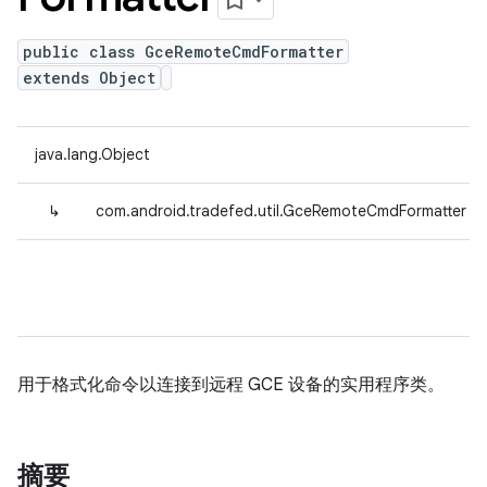
public class GceRemoteCmdFormatter
extends Object
java.lang.Object
↳
com.android.tradefed.util.GceRemoteCmdFormatter
用于格式化命令以连接到远程 GCE 设备的实用程序类。
摘要