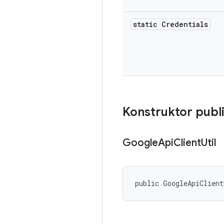
static Credentials
Konstruktor publ
Google
Api
Client
Util
public GoogleApiClien