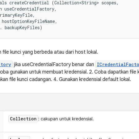
als createCredential (Collection<String> scopes, 

n useCredentialFactory, 

rimaryKeyFile, 

 hostOptionKeyFileName, 

. backupKeyFiles)
file kunci yang berbeda atau dari host lokal.
ctory
jika useCredentialFactory benar dan
ICredentialFact
coba gunakan untuk membuat kredensial. 2. Coba dapatkan file k
kan file kunci cadangan. 4. Gunakan kredensial default lokal.
Collection
: cakupan untuk kredensial.