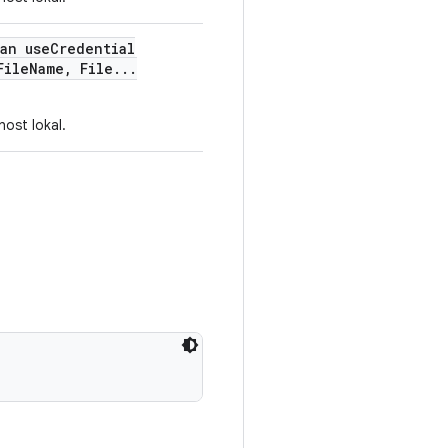
an use
Credential
File
Name
,
File
.
.
.
ost lokal.