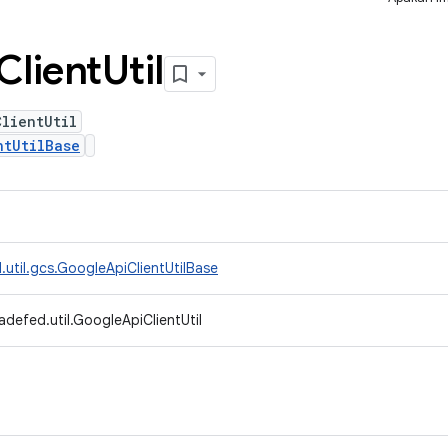
Client
Util
lientUtil
ntUtilBase
.util.gcs.GoogleApiClientUtilBase
adefed.util.GoogleApiClientUtil