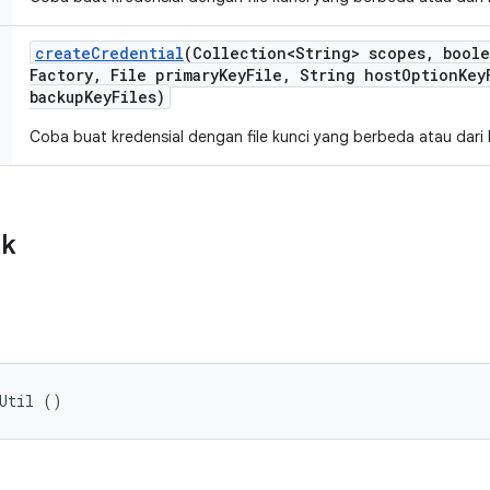
create
Credential
(Collection<String> scopes
,
boole
Factory
,
File primary
Key
File
,
String host
Option
Key
backup
Key
Files)
Coba buat kredensial dengan file kunci yang berbeda atau dari h
ik
tUtil ()