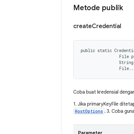
Metode publik
create
Credential
public static Credenti
                File p
                String
                File..
Coba buat kredensial dengan 
1. Jika primaryKeyFile ditet
HostOptions
. 3. Coba guna
Parameter