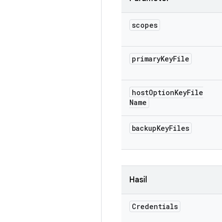
scopes
primary
Key
File
host
Option
Key
File
Name
backup
Key
Files
Hasil
Credentials