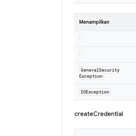
Menampilkan
General
Security
Exception
IOException
create
Credential