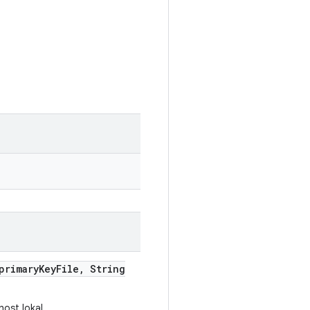
primary
Key
File
,
String
ost lokal.