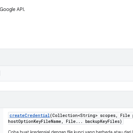
 Google API.
create
Credential
(Collection<String> scopes
,
File 
host
Option
Key
File
Name
,
File
.
.
.
backup
Key
Files)
Coba buat kredensial dengan file kunci yang berbeda atau dari h