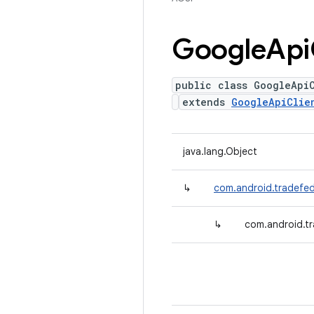
Google
Api
public class GoogleApiC
extends
GoogleApiClie
java.lang.Object
↳
com.android.tradefed
↳
com.android.tr