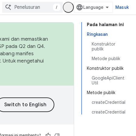
/
Masuk
Pada halaman ini
Ringkasan
 kami dan memastikan
Konstruktor
OSP pada Q2 dan Q4.
publik
Cabang manifes
Metode publik
SP. Untuk mengetahui
Konstruktor publik
GoogleApiClient
Util
Metode publik
createCredential
createCredential
formasi ini membantu?