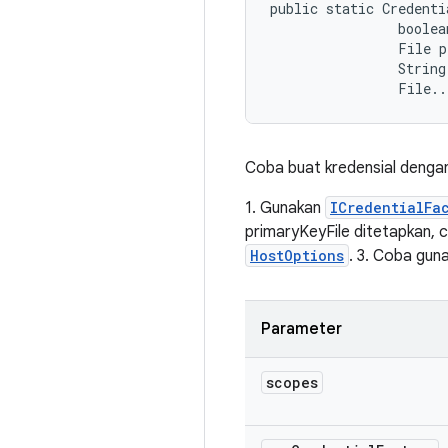
public static Credenti
                boolea
                File p
                String
                File..
Coba buat kredensial dengan 
1. Gunakan
ICredentialFa
primaryKeyFile ditetapkan, 
HostOptions
. 3. Coba guna
Parameter
scopes