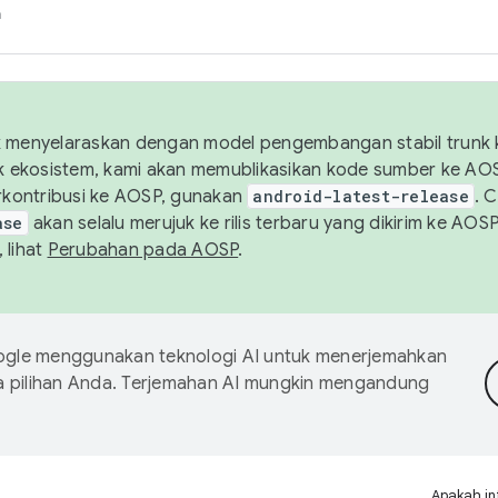
h
uk menyelaraskan dengan model pengembangan stabil trunk
tuk ekosistem, kami akan memublikasikan kode sumber ke A
kontribusi ke AOSP, gunakan
android-latest-release
. 
ase
akan selalu merujuk ke rilis terbaru yang dikirim ke AO
 lihat
Perubahan pada AOSP
.
gle menggunakan teknologi AI untuk menerjemahkan
a pilihan Anda. Terjemahan AI mungkin mengandung
Apakah in