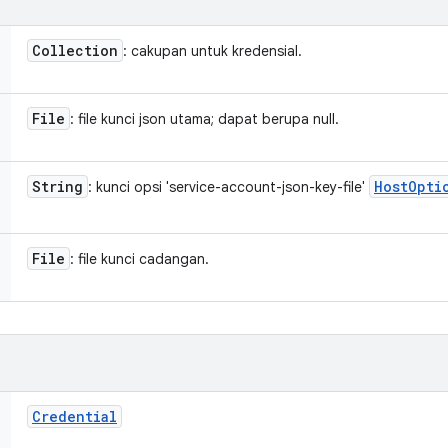
Collection
: cakupan untuk kredensial.
File
: file kunci json utama; dapat berupa null.
String
Host
Opti
: kunci opsi 'service-account-json-key-file'
File
: file kunci cadangan.
Credential