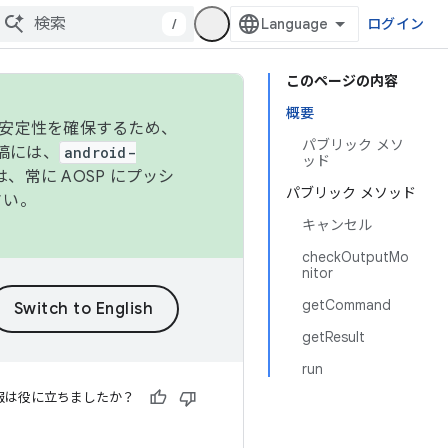
/
ログイン
このページの内容
概要
の安定性を確保するため、
パブリック メソ
投稿には、
android-
ッド
、常に AOSP にプッシ
パブリック メソッド
さい。
キャンセル
checkOutputMo
nitor
getCommand
getResult
run
報は役に立ちましたか？