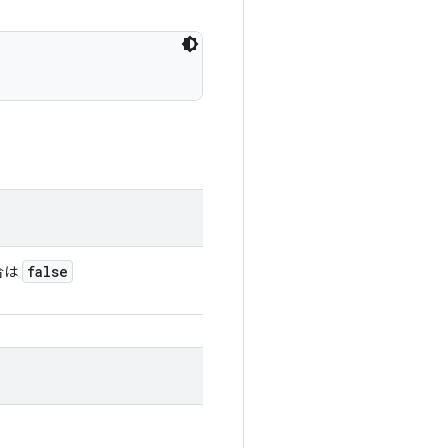
false
合は