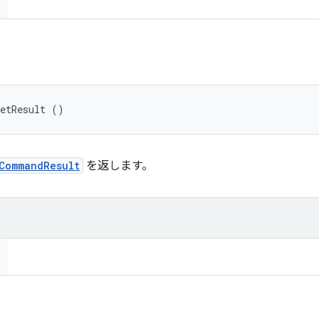
getResult ()
CommandResult
を返します。