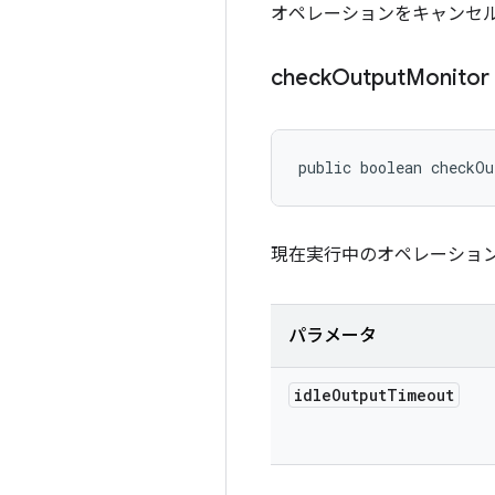
オペレーションをキャンセ
check
Output
Monitor
public boolean checkO
現在実行中のオペレーショ
パラメータ
idle
Output
Timeout