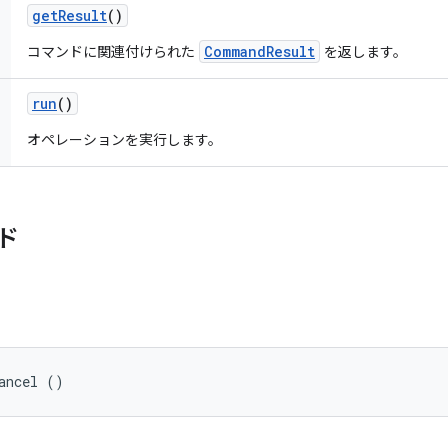
get
Result
()
CommandResult
コマンドに関連付けられた
を返します。
run
()
オペレーションを実行します。
ド
ancel ()