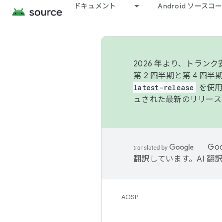
ドキュメント
Android ソース
2026 年より、トラ
第 2 四半期と第 4 四
latest-release
を使用
ュされた最新のリリース
Go
翻訳しています。AI 
AOSP