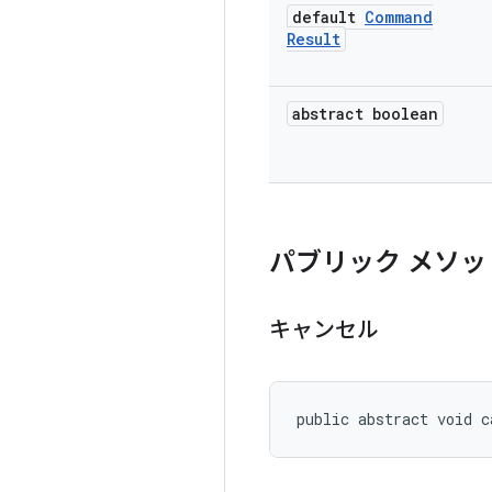
default
Command
Result
abstract boolean
パブリック メソッ
キャンセル
public abstract void c