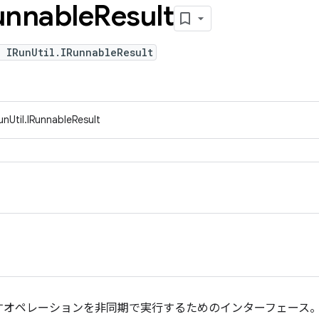
unnable
Result
 IRunUtil.IRunnableResult
unUtil.IRunnableResult
すオペレーションを非同期で実行するためのインターフェース