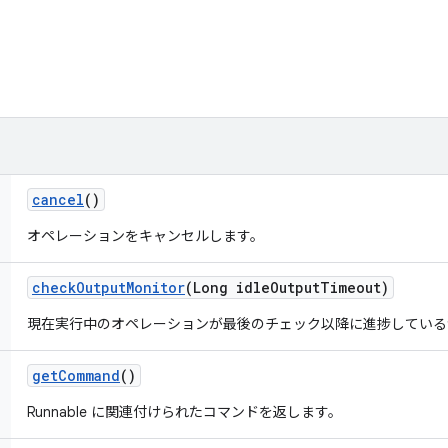
cancel
()
オペレーションをキャンセルします。
check
Output
Monitor
(Long idle
Output
Timeout)
現在実行中のオペレーションが最後のチェック以降に進捗している
get
Command
()
Runnable に関連付けられたコマンドを返します。