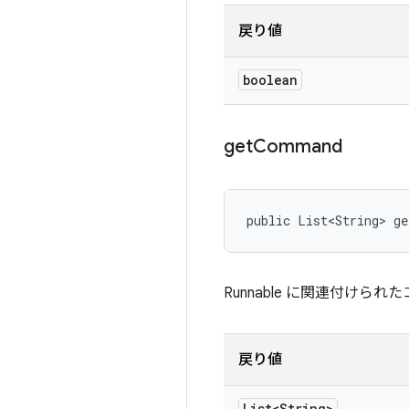
戻り値
boolean
get
Command
public List<String> g
Runnable に関連付けら
戻り値
List<String>