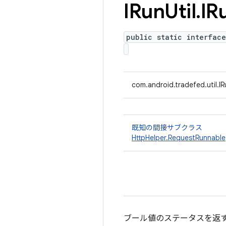
IRun
Util
.
IR
public static interface
com.android.tradefed.util.IR
既知の間接サブクラス
HttpHelper.RequestRunnable
ブール値のステータスを返