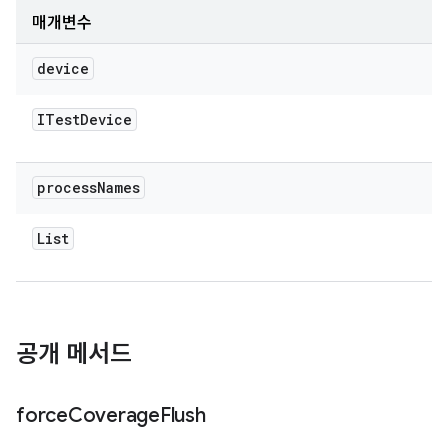
매개변수
device
ITest
Device
process
Names
List
공개 메서드
force
Coverage
Flush