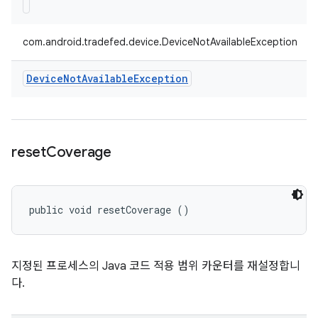
com.android.tradefed.device.DeviceNotAvailableException
Device
Not
Available
Exception
reset
Coverage
public void resetCoverage ()
지정된 프로세스의 Java 코드 적용 범위 카운터를 재설정합니
다.