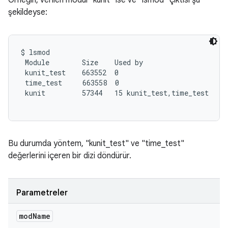
Örneğin, verilen modül "kunit" ise ve "lsmod" çıktısı şu
şekildeyse:
$ lsmod

 Module        Size    Used by

 kunit_test    663552  0

 time_test     663558  0

 kunit         57344   15 kunit_test,time_test

Bu durumda yöntem, "kunit_test" ve "time_test"
değerlerini içeren bir dizi döndürür.
Parametreler
mod
Name