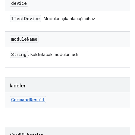
device
ITest
Device
: Modülün çıkarılacağı cihaz
module
Name
String
: Kaldırılacak modülün adı
İadeler
Command
Result