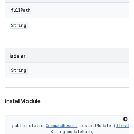
full
Path
String
İadeler
String
install
Module
public static 
CommandResult
 installModule (
ITestDe
                String modulePath, 
