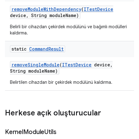
remove
Module
With
Dependency
(
ITest
Device
device
,
String module
Name)
Belirli bir cihazdan çekirdek modülünü ve bağımlı modülleri
kaldırma.
static
Command
Result
remove
Single
Module
(
ITest
Device
device
,
String module
Name)
Belirtilen cihazdan bir çekirdek modülünü kaldırma.
Herkese açık oluşturucular
Kernel
Module
Utils