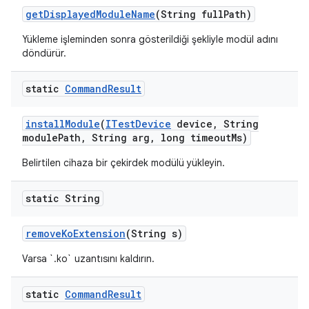
get
Displayed
Module
Name
(String full
Path)
Yükleme işleminden sonra gösterildiği şekliyle modül adını
döndürür.
static
Command
Result
install
Module
(
ITest
Device
device
,
String
module
Path
,
String arg
,
long timeout
Ms)
Belirtilen cihaza bir çekirdek modülü yükleyin.
static String
remove
Ko
Extension
(String s)
Varsa `.ko` uzantısını kaldırın.
static
Command
Result