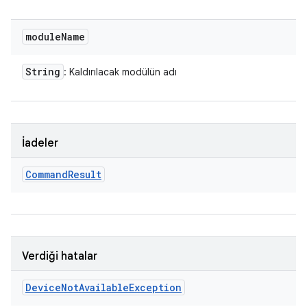
module
Name
String
: Kaldırılacak modülün adı
İadeler
Command
Result
Verdiği hatalar
Device
Not
Available
Exception