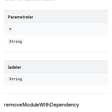
Parametreler
s
String
İadeler
String
remove
Module
With
Dependency