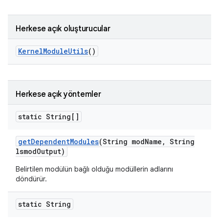
Herkese açık oluşturucular
Kernel
Module
Utils
()
Herkese açık yöntemler
static String[]
get
Dependent
Modules
(String mod
Name
,
String
lsmod
Output)
Belirtilen modülün bağlı olduğu modüllerin adlarını
döndürür.
static String