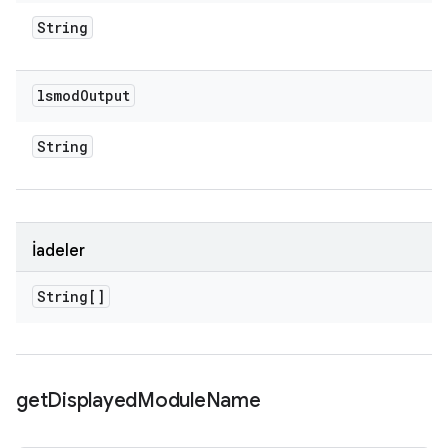
String
lsmod
Output
String
İadeler
String[]
get
Displayed
Module
Name