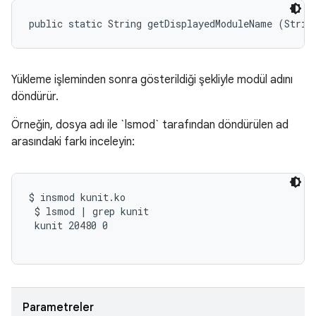
public static String getDisplayedModuleName (Strin
Yükleme işleminden sonra gösterildiği şekliyle modül adını
döndürür.
Örneğin, dosya adı ile `lsmod` tarafından döndürülen ad
arasındaki farkı inceleyin:
$ insmod kunit.ko

 $ lsmod | grep kunit

 kunit 20480 0

Parametreler