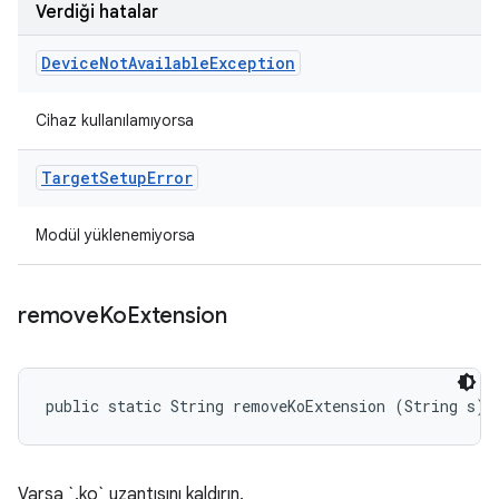
Verdiği hatalar
Device
Not
Available
Exception
Cihaz kullanılamıyorsa
Target
Setup
Error
Modül yüklenemiyorsa
remove
Ko
Extension
public static String removeKoExtension (String s)
Varsa `.ko` uzantısını kaldırın.