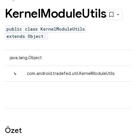
Kernel
Module
Utils
public class KernelModuleUtils
extends Object
java.lang.Object
↳
com.android.tradefed.util.KernelModuleUtils
Özet