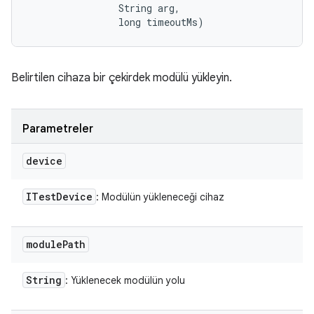
                String arg, 

                long timeoutMs)
Belirtilen cihaza bir çekirdek modülü yükleyin.
Parametreler
device
ITest
Device
: Modülün yükleneceği cihaz
module
Path
String
: Yüklenecek modülün yolu