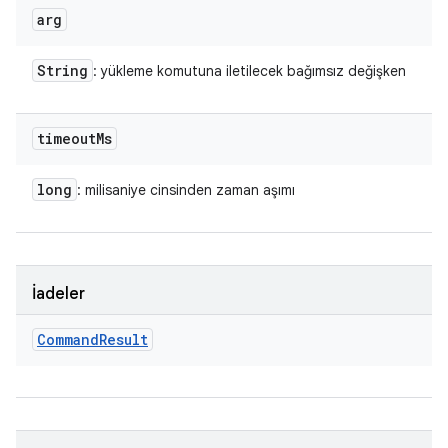
arg
String
: yükleme komutuna iletilecek bağımsız değişken
timeout
Ms
long
: milisaniye cinsinden zaman aşımı
İadeler
Command
Result