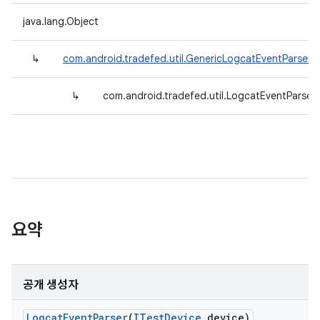
java.lang.Object
↳
com.android.tradefed.util.GenericLogcatEventParser
<
↳
com.android.tradefed.util.LogcatEventParser
요약
공개 생성자
Logcat
Event
Parser
(
ITest
Device
device)