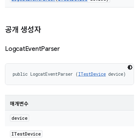
공개 생성자
Logcat
Event
Parser
public LogcatEventParser (
ITestDevice
 device)
매개변수
device
ITest
Device