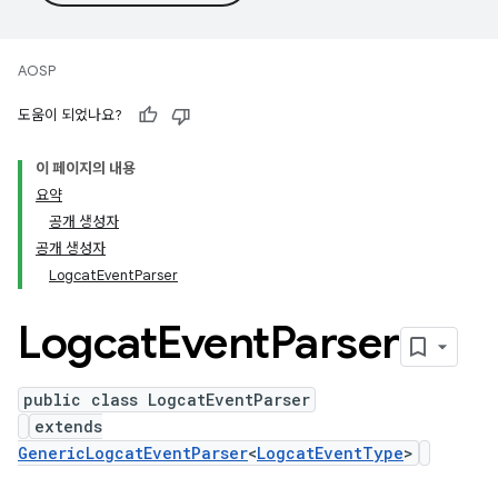
AOSP
도움이 되었나요?
이 페이지의 내용
요약
공개 생성자
공개 생성자
LogcatEventParser
Logcat
Event
Parser
public class LogcatEventParser
extends
GenericLogcatEventParser
<
LogcatEventType
>