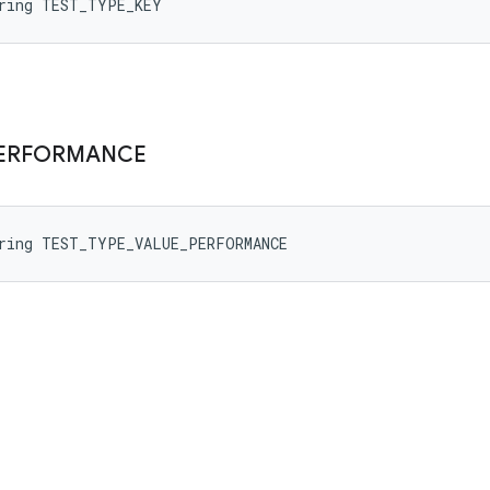
tring TEST_TYPE_KEY
ERFORMANCE
tring TEST_TYPE_VALUE_PERFORMANCE