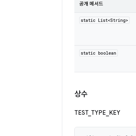
공개 메서드
static List<String>
static boolean
상수
TEST
_
TYPE
_
KEY