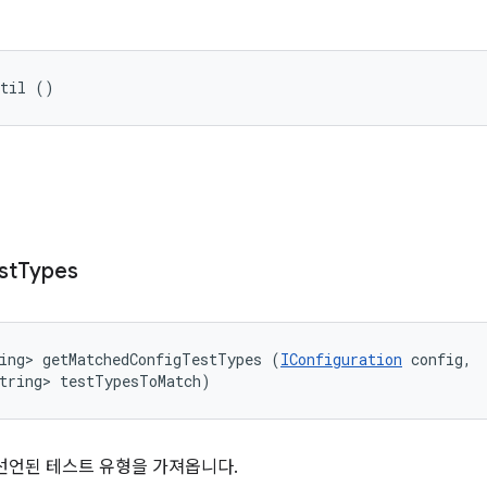
Util ()
st
Types
ing> getMatchedConfigTestTypes (
IConfiguration
 config, 

tring> testTypesToMatch)
선언된 테스트 유형을 가져옵니다.