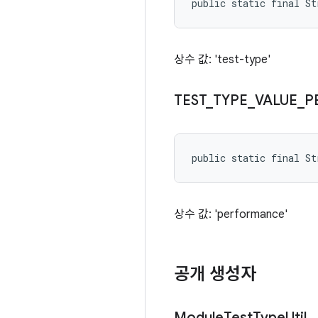
public static final S
상수 값: 'test-type'
TEST
_
TYPE
_
VALUE
_
P
public static final S
상수 값: 'performance'
공개 생성자
Module
Test
Type
Util