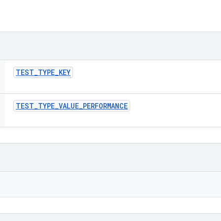
TEST
_
TYPE
_
KEY
TEST
_
TYPE
_
VALUE
_
PERFORMANCE