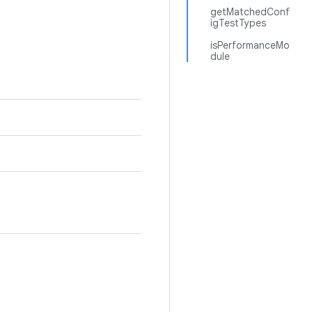
getMatchedConf
igTestTypes
isPerformanceMo
dule