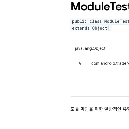
Module
Tes
public class ModuleTes
extends Object
java.lang.Object
↳
com.android.tradefe
모듈 확인을 위한 일반적인 유