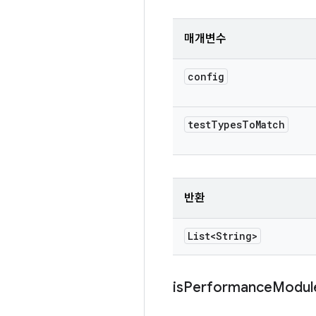
매개변수
config
test
Types
To
Match
반환
List<String>
is
Performance
Modul