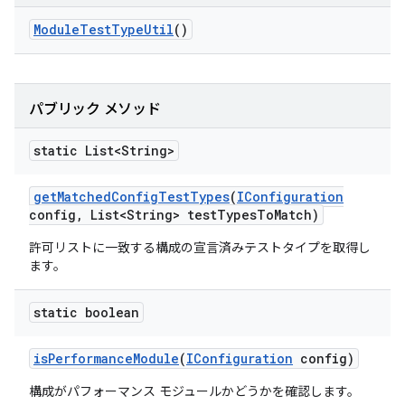
Module
Test
Type
Util
()
パブリック メソッド
static List<String>
get
Matched
Config
Test
Types
(
IConfiguration
config
,
List<String> test
Types
To
Match)
許可リストに一致する構成の宣言済みテストタイプを取得し
ます。
static boolean
is
Performance
Module
(
IConfiguration
config)
構成がパフォーマンス モジュールかどうかを確認します。