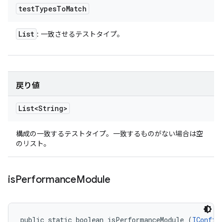
test
Types
To
Match
List
: 一致させるテストタイプ。
戻り値
List<String>
構成の一致するテストタイプ。一致するものがない場合は空
のリスト。
is
Performance
Module
public static boolean isPerformanceModule (
IConfig