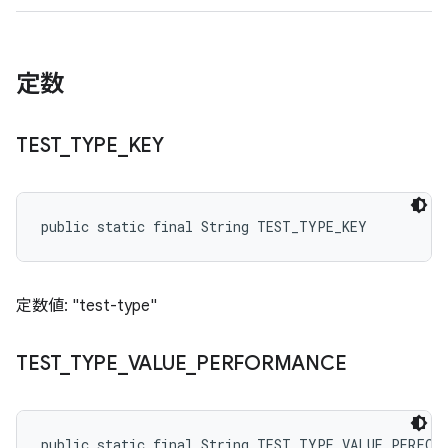
定数
TEST
_
TYPE
_
KEY
public static final String TEST_TYPE_KEY
定数値: "test-type"
TEST
_
TYPE
_
VALUE
_
PERFORMANCE
public static final String TEST_TYPE_VALUE_PERFOR