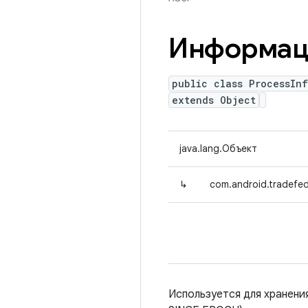
Информаци
public class ProcessIn
extends Object
java.lang.Объект
↳
com.android.tradefed.
Используется для хранени