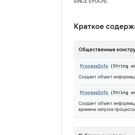
SINCE EPOCH).
Краткое содер
Общественные констр
Process
Info
(String u
Создает объект информаци
Process
Info
(String u
Создает объект информаци
времени запуска процесса