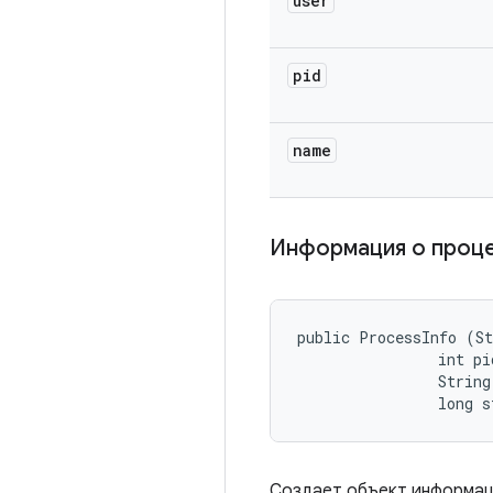
user
pid
name
Информация о проц
public ProcessInfo (St
                int pid
                String
                long 
Создает объект информаци