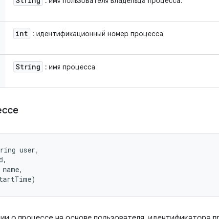
String
: имя пользователя владельца процесса.
int
: идентификационный номер процесса
String
: имя процесса
ессе
ring user, 

, 

 name, 

startTime)
и о процессе на основе пользователя, идентификатора п