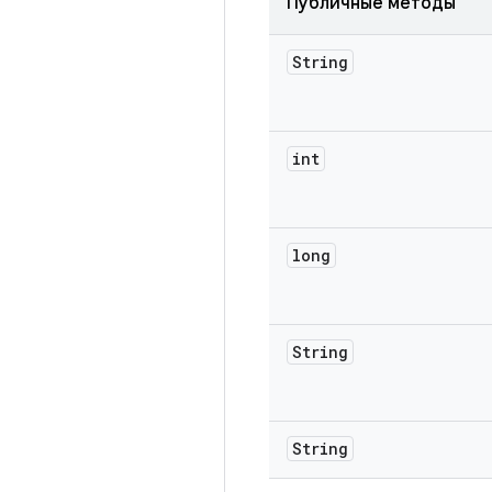
Публичные методы
String
int
long
String
String