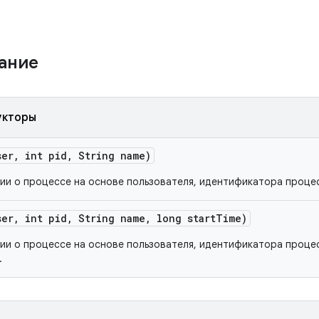
жание
укторы
ser
,
int pid
,
String name)
и о процессе на основе пользователя, идентификатора процес
ser
,
int pid
,
String name
,
long start
Time)
и о процессе на основе пользователя, идентификатора процес
.