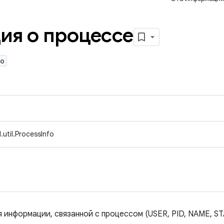
я о процессе
fo
util.ProcessInfo
я информации, связанной с процессом (USER, PID, NAME, 