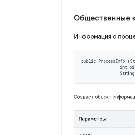
Общественные 
Информация о проц
public ProcessInfo (St
                int pid
                String
Создает объект информаци
Параметры