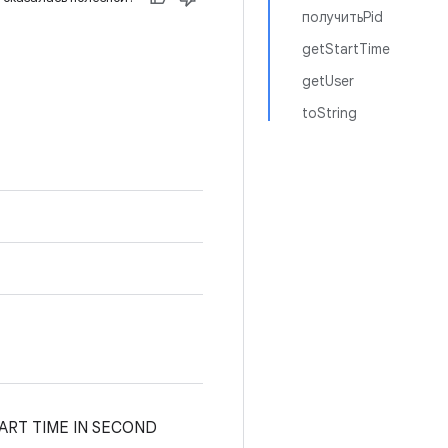
получитьPid
getStartTime
getUser
toString
START TIME IN SECOND