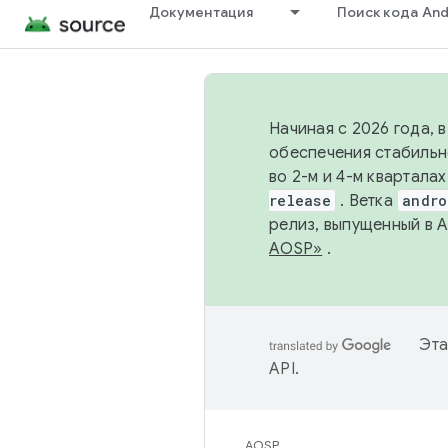
Документация
Поиск кода And
Начиная с 2026 года, 
обеспечения стабильн
во 2-м и 4-м квартала
release
. Ветка
andro
релиз, выпущенный в 
AOSP»
.
Эта
API
.
AOSP