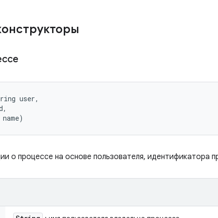
конструкторы
ессе
ring user, 

, 

 name)
и о процессе на основе пользователя, идентификатора п