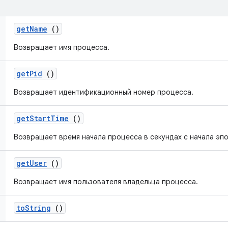
get
Name
()
Возвращает имя процесса.
get
Pid
()
Возвращает идентификационный номер процесса.
get
Start
Time
()
Возвращает время начала процесса в секундах с начала эпо
get
User
()
Возвращает имя пользователя владельца процесса.
to
String
()