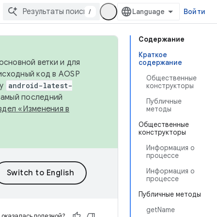
/
Войти
Содержание
Краткое
основной ветки и для
содержание
исходный код в AOSP
Общественные
ку
android-latest-
конструкторы
 самый последний
Публичные
здел «Изменения в
методы
Общественные
конструкторы
Информация о
процессе
Информация о
процессе
Публичные методы
getName
 оказалась полезной?