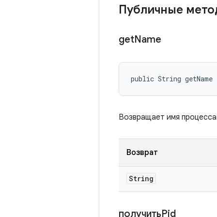
Публичные мето
get
Name
public String getName
Возвращает имя процесса
Возврат
String
получитьPid