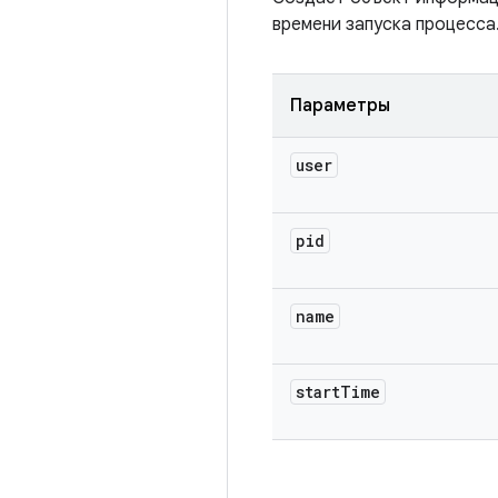
времени запуска процесса
Параметры
user
pid
name
start
Time