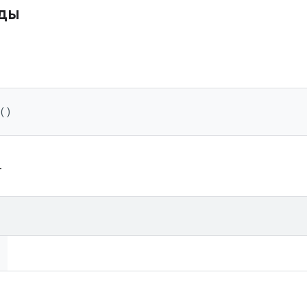
ды
 ()
.