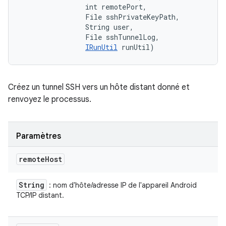
                int remotePort, 

                File sshPrivateKeyPath, 

                String user, 

                File sshTunnelLog, 

IRunUtil
 runUtil)
Créez un tunnel SSH vers un hôte distant donné et
renvoyez le processus.
Paramètres
remote
Host
String
: nom d'hôte/adresse IP de l'appareil Android
TCP/IP distant.