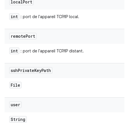
local
Port
int
: port de l'appareil TCP/IP local.
remote
Port
int
: port de l'appareil TCP/IP distant.
ssh
Private
Key
Path
File
user
String