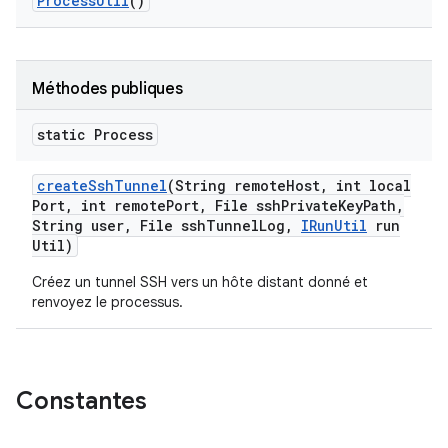
Process
Util
()
Méthodes publiques
static Process
create
Ssh
Tunnel
(String remote
Host
,
int local
Port
,
int remote
Port
,
File ssh
Private
Key
Path
,
String user
,
File ssh
Tunnel
Log
,
IRun
Util
run
Util)
Créez un tunnel SSH vers un hôte distant donné et
renvoyez le processus.
Constantes