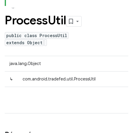
Process
Util
public class ProcessUtil
extends Object
java.lang.Object
↳
com.android.tradefed.util.ProcessUtil