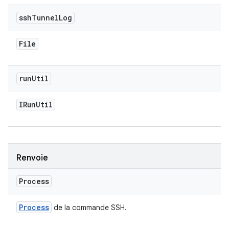
ssh
Tunnel
Log
File
run
Util
IRun
Util
Renvoie
Process
Process
de la commande SSH.