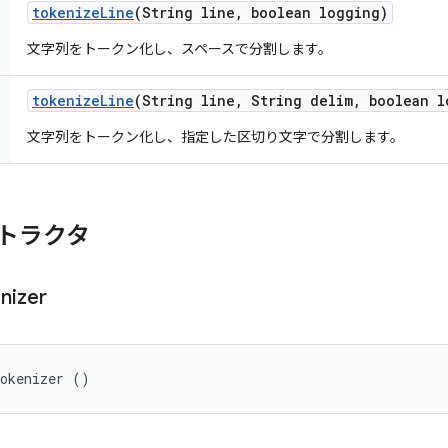
tokenize
Line
(String line
,
boolean logging)
文字列をトークン化し、スペースで分割します。
tokenize
Line
(String line
,
String delim
,
boolean l
文字列をトークン化し、指定した区切り文字で分割します。
トラクタ
nizer
Tokenizer ()