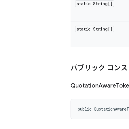
static String[]
static String[]
パブリック コンス
Quotation
Aware
Toke
public QuotationAware