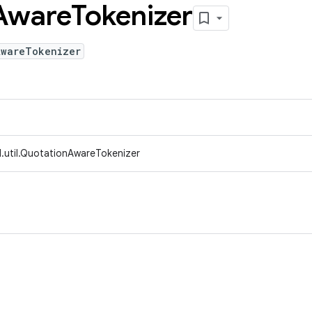
Aware
Tokenizer
AwareTokenizer
.util.QuotationAwareTokenizer