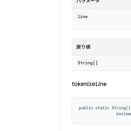
パラメータ
line
戻り値
String[]
tokenize
Line
public static String[]
                boolea