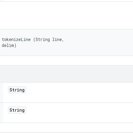
 tokenizeLine (String line, 

 delim)
String
String