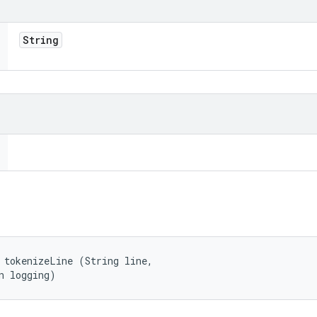
String
 tokenizeLine (String line, 

n logging)