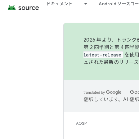
ドキュメント
Android ソース
2026 年より、トラ
第 2 四半期と第 4 四
latest-release
を使用
ュされた最新のリリース
Go
翻訳しています。AI 
AOSP