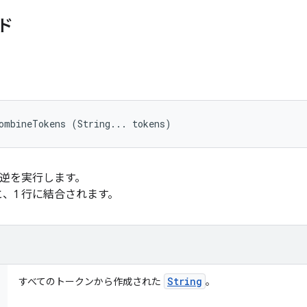
ド
ombineTokens (String... tokens)
逆を実行します。
、1 行に結合されます。
String
すべてのトークンから作成された
。