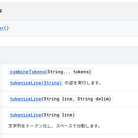
タ
er
()
combine
Tokens
(String
.
.
.
tokens)
tokenizeLine(String)
の逆を実行します。
tokenize
Line
(String line
,
String delim)
tokenize
Line
(String line)
文字列をトークン化し、スペースで分割します。