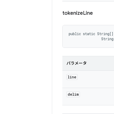
tokenize
Line
public static String[]
                String
パラメータ
line
delim