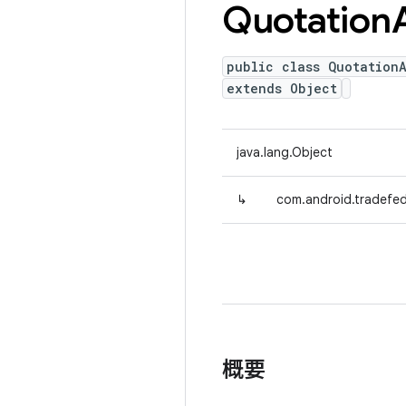
Quotation
public class Quotation
extends Object
java.lang.Object
↳
com.android.tradefed
概要