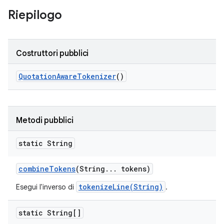
Riepilogo
Costruttori pubblici
Quotation
Aware
Tokenizer
()
Metodi pubblici
static String
combine
Tokens
(String
.
.
.
tokens)
tokenizeLine(String)
Esegui l'inverso di
.
static String[]