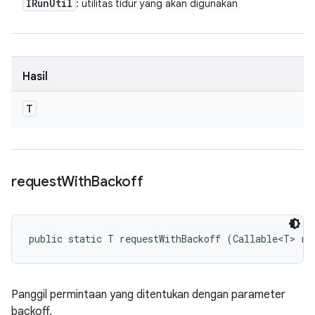
IRun
Util
: utilitas tidur yang akan digunakan
Hasil
T
request
With
Backoff
public static T requestWithBackoff (Callable<T> re
Panggil permintaan yang ditentukan dengan parameter
backoff.