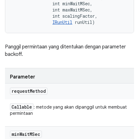
                int minWaitMSec, 

                int maxWaitMSec, 

                int scalingFactor, 

IRunUtil
 runUtil)
Panggil permintaan yang ditentukan dengan parameter
backoff.
Parameter
request
Method
Callable
: metode yang akan dipanggil untuk membuat
permintaan
min
Wait
MSec