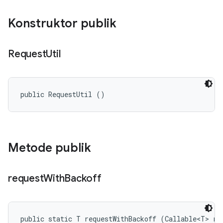
Konstruktor publik
Request
Util
public RequestUtil ()
Metode publik
request
With
Backoff
public static T requestWithBackoff (Callable<T> req