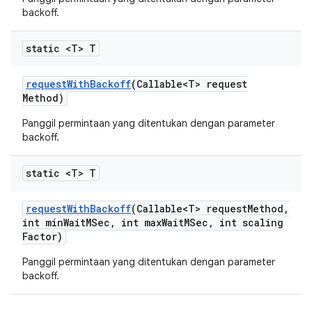
backoff.
static <T> T
request
With
Backoff
(Callable<T> request
Method)
Panggil permintaan yang ditentukan dengan parameter
backoff.
static <T> T
request
With
Backoff
(Callable<T> request
Method
,
int min
Wait
MSec
,
int max
Wait
MSec
,
int scaling
Factor)
Panggil permintaan yang ditentukan dengan parameter
backoff.