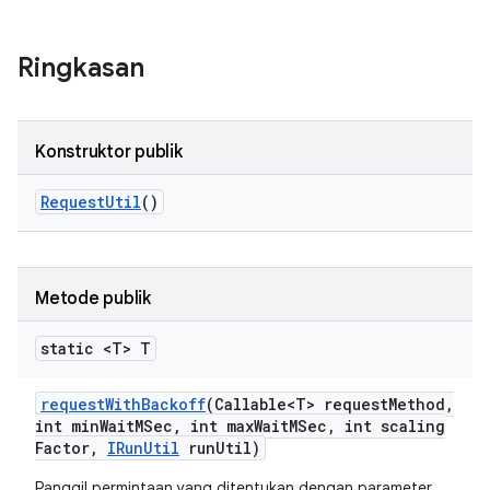
Ringkasan
Konstruktor publik
Request
Util
()
Metode publik
static <T> T
request
With
Backoff
(Callable<T> request
Method
,
int min
Wait
MSec
,
int max
Wait
MSec
,
int scaling
Factor
,
IRun
Util
run
Util)
Panggil permintaan yang ditentukan dengan parameter