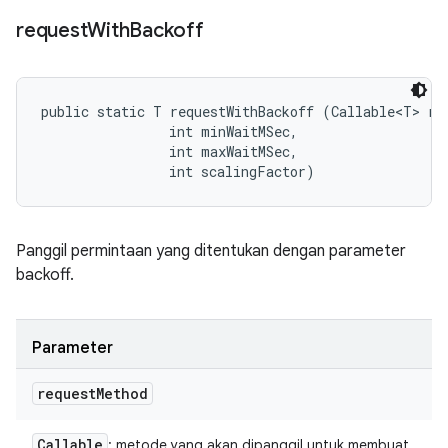
request
With
Backoff
public static T requestWithBackoff (Callable<T> req
                int minWaitMSec, 

                int maxWaitMSec, 

                int scalingFactor)
Panggil permintaan yang ditentukan dengan parameter
backoff.
Parameter
request
Method
Callable
: metode yang akan dipanggil untuk membuat