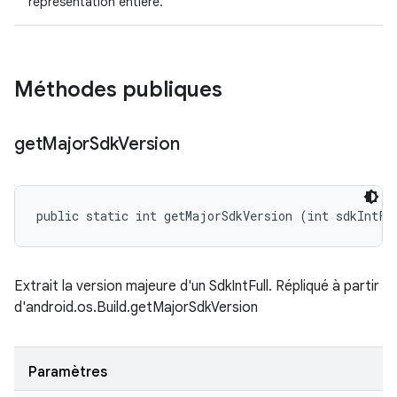
représentation entière.
Méthodes publiques
get
Major
Sdk
Version
public static int getMajorSdkVersion (int sdkIntFu
Extrait la version majeure d'un SdkIntFull. Répliqué à partir
d'android.os.Build.getMajorSdkVersion
Paramètres