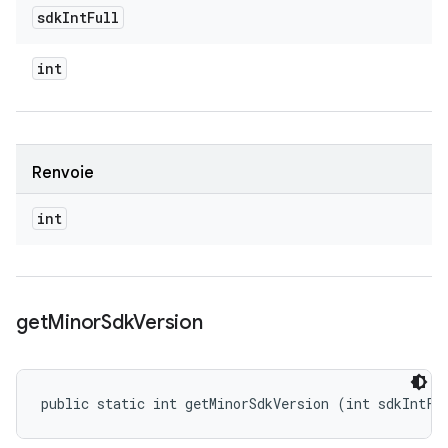
sdk
Int
Full
int
Renvoie
int
get
Minor
Sdk
Version
public static int getMinorSdkVersion (int sdkIntFu