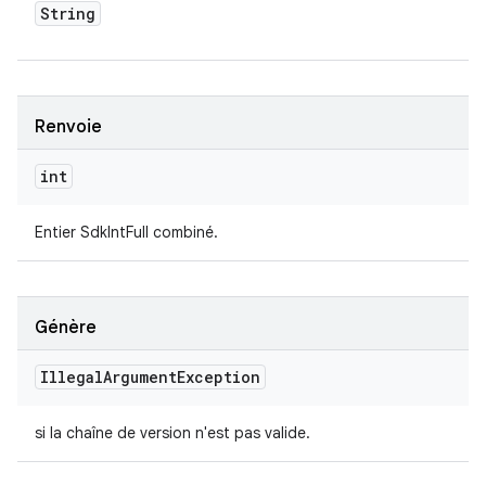
String
Renvoie
int
Entier SdkIntFull combiné.
Génère
Illegal
Argument
Exception
si la chaîne de version n'est pas valide.