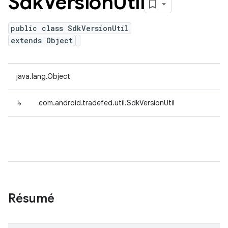
Sdk
Version
Util
public class SdkVersionUtil
extends Object
java.lang.Object
↳
com.android.tradefed.util.SdkVersionUtil
Résumé