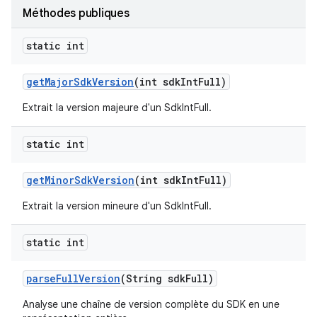
Méthodes publiques
static int
get
Major
Sdk
Version
(int sdk
Int
Full)
Extrait la version majeure d'un SdkIntFull.
static int
get
Minor
Sdk
Version
(int sdk
Int
Full)
Extrait la version mineure d'un SdkIntFull.
static int
parse
Full
Version
(String sdk
Full)
Analyse une chaîne de version complète du SDK en une