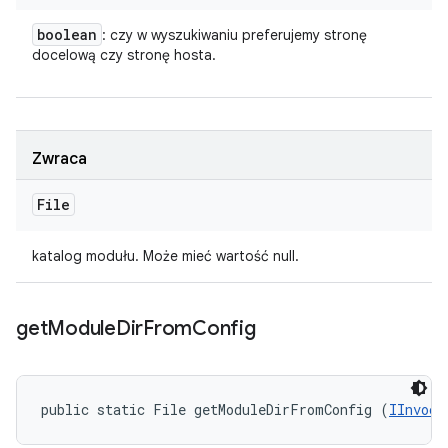
boolean
: czy w wyszukiwaniu preferujemy stronę
docelową czy stronę hosta.
Zwraca
File
katalog modułu. Może mieć wartość null.
get
Module
Dir
From
Config
public static File getModuleDirFromConfig (
IInvoca