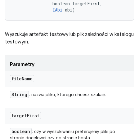
                boolean targetFirst, 

IAbi
 abi)
Wyszukuje artefakt testowy lub plik zależności w katalogu
testowym.
Parametry
file
Name
String
: nazwa pliku, którego chcesz szukać.
target
First
boolean
: czy w wyszukiwaniu preferujemy pliki po
stronie docelowej czy po stronie hosta.