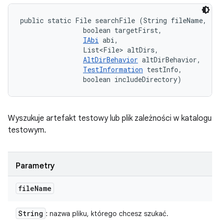
public static File searchFile (String fileName, 

                boolean targetFirst, 

IAbi
 abi, 

                List<File> altDirs, 

AltDirBehavior
 altDirBehavior, 

TestInformation
 testInfo, 

                boolean includeDirectory)
Wyszukuje artefakt testowy lub plik zależności w katalogu
testowym.
Parametry
file
Name
String
: nazwa pliku, którego chcesz szukać.