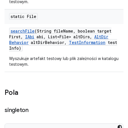
testowym.
static File
search
File
(String file
Name
,
boolean target
First
,
IAbi
abi
,
List<File> alt
Dirs
,
Alt
Dir
Behavior
alt
Dir
Behavior
,
Test
Information
test
Info)
Wyszukuje artefakt testowy lub plik zależności w katalogu
testowym.
Pola
singleton