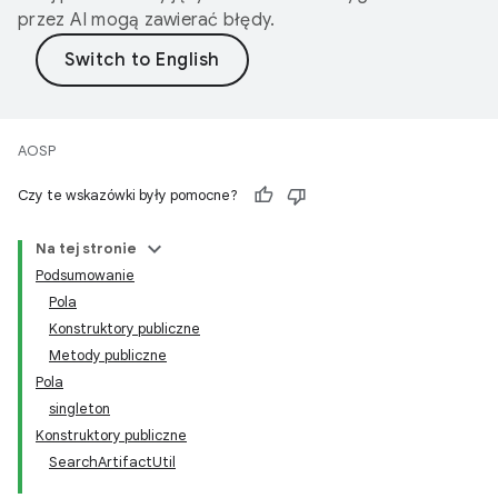
przez AI mogą zawierać błędy.
AOSP
Czy te wskazówki były pomocne?
Na tej stronie
Podsumowanie
Pola
Konstruktory publiczne
Metody publiczne
Pola
singleton
Konstruktory publiczne
SearchArtifactUtil