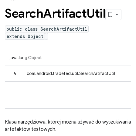
Search
Artifact
Util
public class SearchArtifactUtil
extends Object
java.lang.Object
↳
com.android.tradefed.util.SearchArtifactUtil
Klasa narzędziowa, której można używać do wyszukiwania
artefaktów testowych.