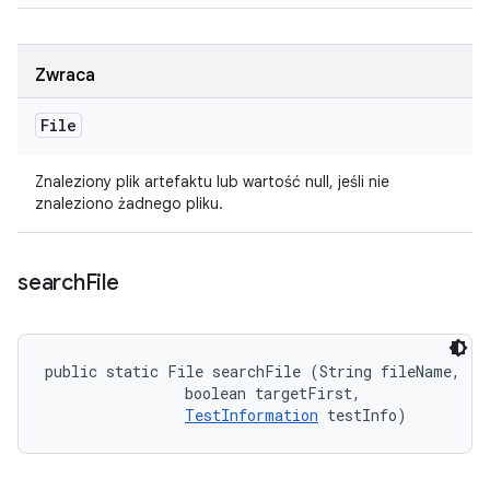
Zwraca
File
Znaleziony plik artefaktu lub wartość null, jeśli nie
znaleziono żadnego pliku.
search
File
public static File searchFile (String fileName, 

                boolean targetFirst, 

TestInformation
 testInfo)