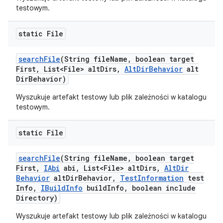
testowym.
static File
search
File
(String file
Name
,
boolean target
First
,
List<File> alt
Dirs
,
Alt
Dir
Behavior
alt
Dir
Behavior)
Wyszukuje artefakt testowy lub plik zależności w katalogu
testowym.
static File
search
File
(String file
Name
,
boolean target
First
,
IAbi
abi
,
List<File> alt
Dirs
,
Alt
Dir
Behavior
alt
Dir
Behavior
,
Test
Information
test
Info
,
IBuild
Info
build
Info
,
boolean include
Directory)
Wyszukuje artefakt testowy lub plik zależności w katalogu