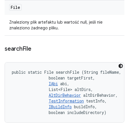
File
Znaleziony plik artefaktu lub wartość null, jeśli nie
znaleziono żadnego pliku.
search
File
public static File searchFile (String fileName, 

                boolean targetFirst, 

IAbi
 abi, 

                List<File> altDirs, 

AltDirBehavior
 altDirBehavior, 

TestInformation
 testInfo, 

IBuildInfo
 buildInfo, 

                boolean includeDirectory)