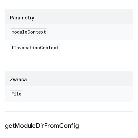
Parametry
module
Context
IInvocation
Context
Zwraca
File
get
Module
Dir
From
Config