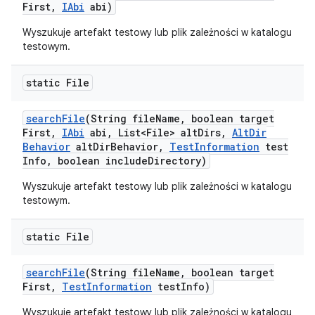
First
,
IAbi
abi)
Wyszukuje artefakt testowy lub plik zależności w katalogu
testowym.
static File
search
File
(String file
Name
,
boolean target
First
,
IAbi
abi
,
List<File> alt
Dirs
,
Alt
Dir
Behavior
alt
Dir
Behavior
,
Test
Information
test
Info
,
boolean include
Directory)
Wyszukuje artefakt testowy lub plik zależności w katalogu
testowym.
static File
search
File
(String file
Name
,
boolean target
First
,
Test
Information
test
Info)
Wyszukuje artefakt testowy lub plik zależności w katalogu