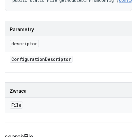
public static File getModuleDirFromConfig (
Configu
Parametry
descriptor
Configuration
Descriptor
Zwraca
File
search
File