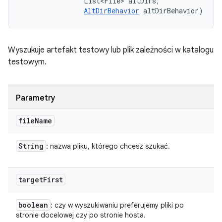
                List<File> altDirs, 

AltDirBehavior
 altDirBehavior)
Wyszukuje artefakt testowy lub plik zależności w katalogu
testowym.
Parametry
file
Name
String
: nazwa pliku, którego chcesz szukać.
target
First
boolean
: czy w wyszukiwaniu preferujemy pliki po
stronie docelowej czy po stronie hosta.