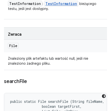
Test
Information
Test
Information
:
bieżącego
testu, jeśli jest dostępny.
Zwraca
File
Znaleziony plik artefaktu lub wartość null, jeśli nie
znaleziono żadnego pliku.
search
File
public static File searchFile (String fileName, 

                boolean targetFirst, 
