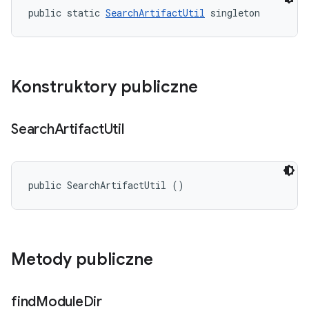
public static 
SearchArtifactUtil
 singleton
Konstruktory publiczne
Search
Artifact
Util
public SearchArtifactUtil ()
Metody publiczne
find
Module
Dir