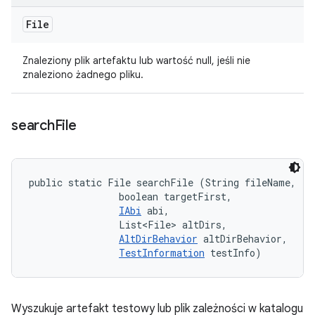
File
Znaleziony plik artefaktu lub wartość null, jeśli nie
znaleziono żadnego pliku.
search
File
public static File searchFile (String fileName, 

                boolean targetFirst, 

IAbi
 abi, 

                List<File> altDirs, 

AltDirBehavior
 altDirBehavior, 

TestInformation
 testInfo)
Wyszukuje artefakt testowy lub plik zależności w katalogu