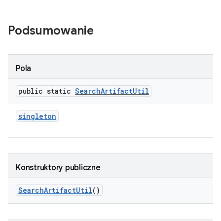
Podsumowanie
Pola
public static
Search
Artifact
Util
singleton
Konstruktory publiczne
Search
Artifact
Util
()