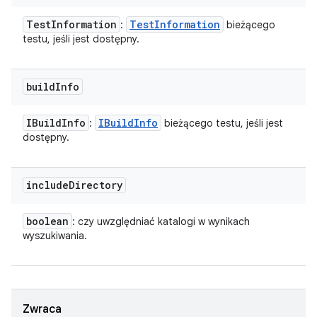
Test
Information
Test
Information
:
bieżącego
testu, jeśli jest dostępny.
build
Info
IBuild
Info
IBuild
Info
:
bieżącego testu, jeśli jest
dostępny.
include
Directory
boolean
: czy uwzględniać katalogi w wynikach
wyszukiwania.
Zwraca