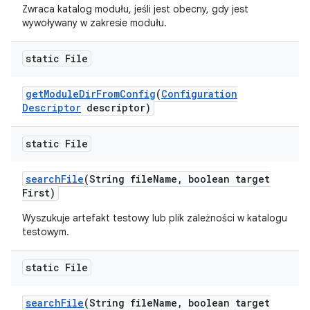
Zwraca katalog modułu, jeśli jest obecny, gdy jest
wywoływany w zakresie modułu.
static File
get
Module
Dir
From
Config
(
Configuration
Descriptor
descriptor)
static File
search
File
(String file
Name
,
boolean target
First)
Wyszukuje artefakt testowy lub plik zależności w katalogu
testowym.
static File
search
File
(String file
Name
,
boolean target