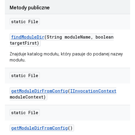
Metody publiczne
static File
find
Module
Dir
(String module
Name
,
boolean
target
First)
Znajduje katalog modułu, który pasuje do podanej nazwy
modułu.
static File
get
Module
Dir
From
Config
(
IInvocation
Context
module
Context)
static File
get
Module
Dir
From
Config
()