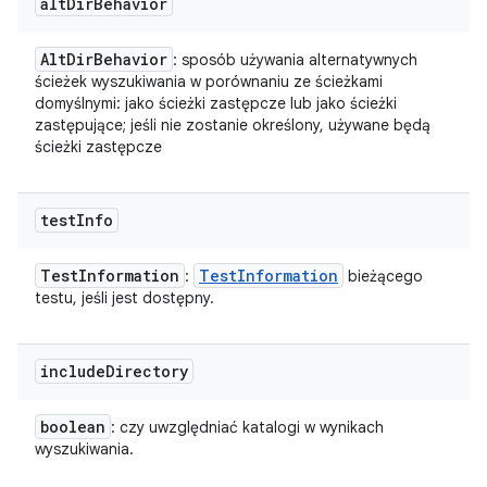
alt
Dir
Behavior
Alt
Dir
Behavior
: sposób używania alternatywnych
ścieżek wyszukiwania w porównaniu ze ścieżkami
domyślnymi: jako ścieżki zastępcze lub jako ścieżki
zastępujące; jeśli nie zostanie określony, używane będą
ścieżki zastępcze
test
Info
Test
Information
Test
Information
:
bieżącego
testu, jeśli jest dostępny.
include
Directory
boolean
: czy uwzględniać katalogi w wynikach
wyszukiwania.