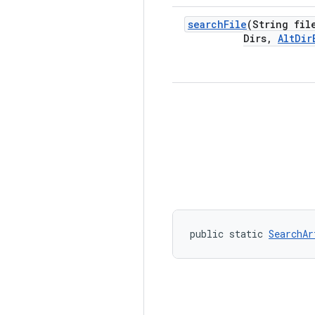
search
File
(String fil
Dirs
,
Alt
Dir
public static 
SearchAr