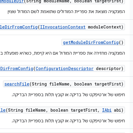
d
Module
Dir
(String module
Name
,
boolean target
First)
הפונקציה מוצאת את ספריית המודולים שתואמת לשם המודול שצוין
le
Dir
From
Config
(
IInvocation
Context
module
Context)
get
Module
Dir
From
Config
()
הפונקציה מחזירה את ספריית המודול אם היא קיימת, כשהיא מופעלת בה
e
Dir
From
Config
(
Configuration
Descriptor
descriptor)
search
File
(String file
Name
,
boolean target
First)
חיפוש של ארטיפקט של בדיקה או קובץ תלות בספריית הבדיקה.
ile
(String file
Name
,
boolean target
First
,
IAbi
abi)
חיפוש של ארטיפקט של בדיקה או קובץ תלות בספריית הבדיקה.