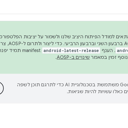
 2026, כדי להתאים למודל הפיתוח היציב שלנו ולשמור על יציבות הפלט
נפרסם קוד מקור ב-AOSP 
andr
. הענף
android-latest-release
manifest תמי
שינויים ב-AOSP
.
‫Google משתמשת בטכנולוגיית AI כדי לתרגם תוכן לשפה
 כאלו עשויות להיות שגיאות.