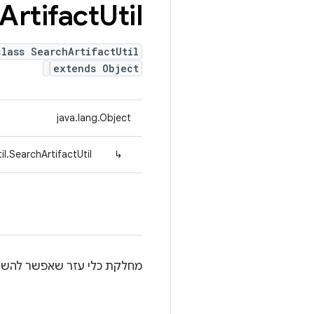
Artifact
Util
class SearchArtifactUtil
extends Object
java.lang.Object
l.SearchArtifactUtil
↳
מחלקת כלי עזר שאפשר להשת