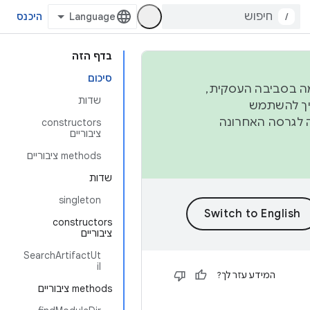
/
היכנס
בדף הזה
סיכום
פורמה בסביבה העסקית,
שדות
ברבעון השני וברבעון הרביעי. כדי ליצור ולתרום ל-AOSP, צריך להשתמש
ד יפנה לגרסה האחרונה
‫constructors
ציבוריים
‫methods ציבוריים
שדות
singleton
‫constructors
ציבוריים
SearchArtifactUt
il
המידע עזר לך?
‫methods ציבוריים