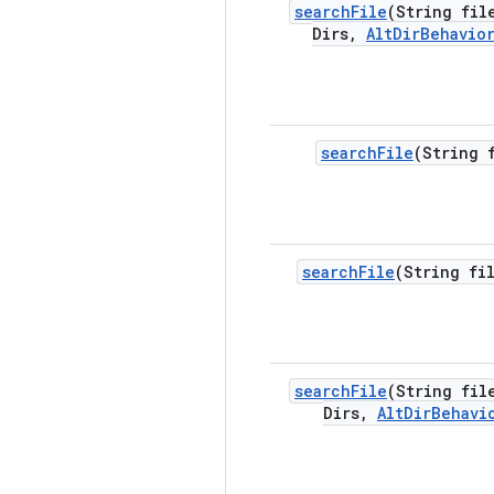
search
File
(String fil
Dirs
,
Alt
Dir
Behavio
search
File
(String 
search
File
(String fi
search
File
(String fil
Dirs
,
Alt
Dir
Behavi