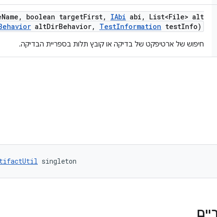
e
Name
,
boolean target
First
,
IAbi
abi
,
List<File> alt
Behavior
alt
Dir
Behavior
,
Test
Information
test
Info)
חיפוש של ארטיפקט של בדיקה או קובץ תלות בספריית הבדיקה.
tifactUtil
 singleton