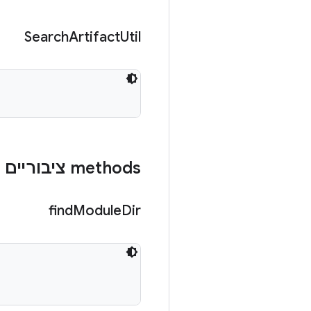
Search
Artifact
Util
‫methods ציבוריים
find
Module
Dir