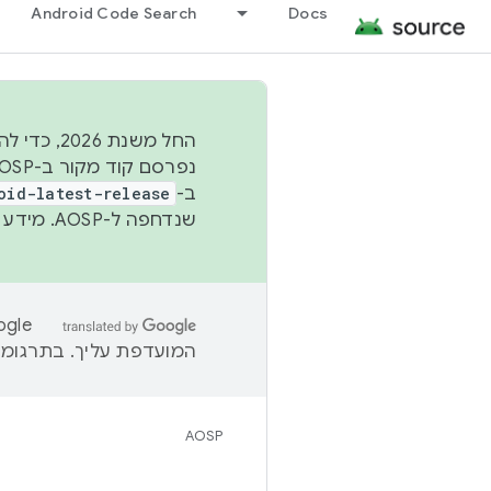
Android Code Search
Docs
החל משנת
ב-
oid-latest-release
שנדחפה ל-AOSP. מידע נוסף זמין במאמר
המועדפת עליך. בתרגומים
AOSP