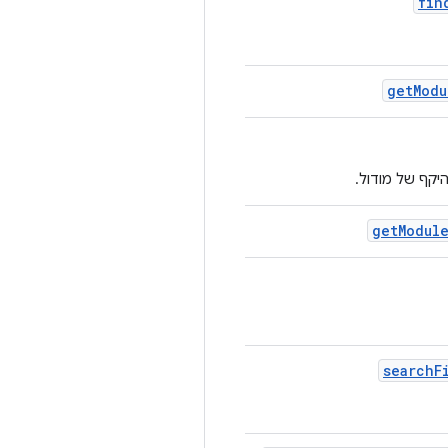
fin
get
Modu
יקף של מודול.
get
Modul
search
F