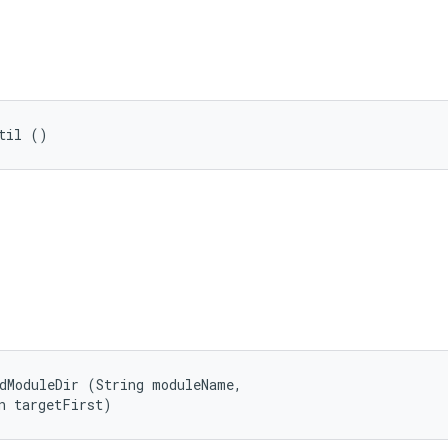
til ()
dModuleDir (String moduleName, 

n targetFirst)