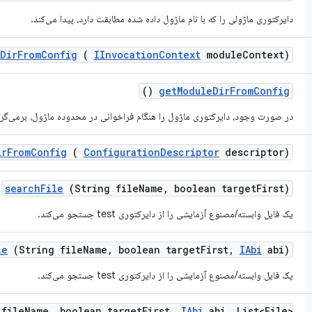
دایرکتوری ماژولی را که با نام ماژول داده شده مطابقت دارد، پیدا می‌کند.
Dir
From
Config
(
IInvocation
Context
module
Context)
()
get
Module
Dir
From
Config
در صورت وجود، دایرکتوری ماژول را هنگام فراخوانی در محدوده ماژول، برمی‌گرد
ir
From
Config
(
Configuration
Descriptor
descriptor)
search
File
(String file
Name
,
boolean target
First)
یک فایل وابسته/مصنوع آزمایشی را از دایرکتوری test جستجو می‌کند.
le
(String file
Name
,
boolean target
First
,
IAbi
abi)
یک فایل وابسته/مصنوع آزمایشی را از دایرکتوری test جستجو می‌کند.
file
Name
,
boolean target
First
,
IAbi
abi
,
List<File>