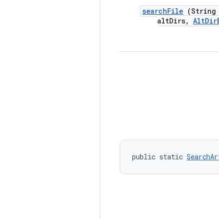
search
File
(String 
alt
Dirs
,
Alt
Dir
public static 
SearchAr