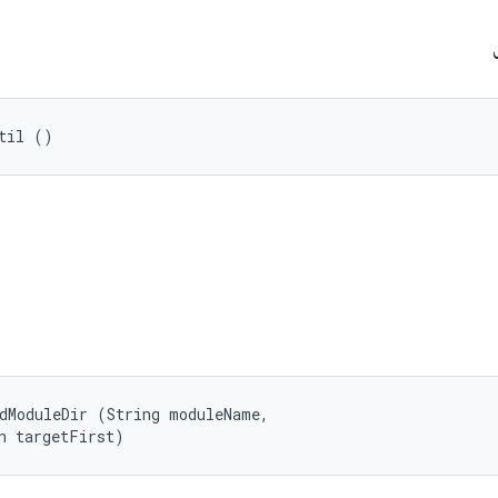
ی
til ()
dModuleDir (String moduleName, 

n targetFirst)