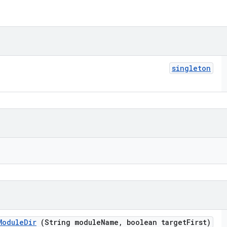
singleton
Module
Dir
(String module
Name
,
boolean target
First)