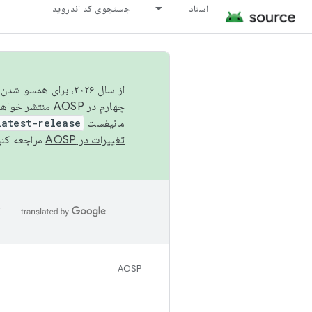
اسناد
جستجوی کد اندروید
از سال ۲۰۲۶، برای ه
چهارم در AOSP منتشر خواهیم کرد. برای ساخت و مشارکت در AOSP،
مانیفست
latest-release
تغییرات در AOSP
مراجعه کنی
ا
AOSP