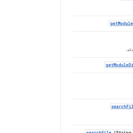
get
Module
اند.
get
Module
D
search
Fi
search
File
(String 