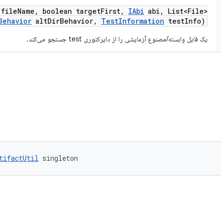
file
Name
,
boolean target
First
,
IAbi
abi
,
List<File>
Behavior
alt
Dir
Behavior
,
Test
Information
test
Info)
یک فایل وابسته/مصنوع آزمایشی را از دایرکتوری test جستجو می‌کند.
tifactUtil
 singleton