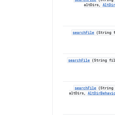
alt
Dirs
,
Alt
Di
search
File
(String f
search
File
(String fi
search
File
(String 
alt
Dirs
,
Alt
Dir
Behavi