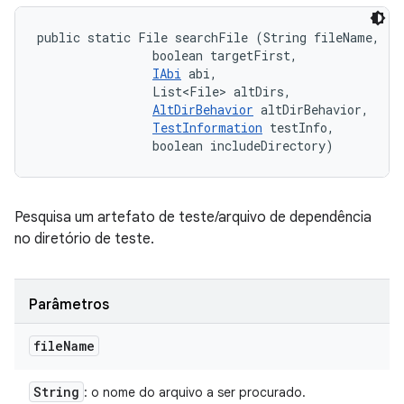
public static File searchFile (String fileName, 

                boolean targetFirst, 

IAbi
 abi, 

                List<File> altDirs, 

AltDirBehavior
 altDirBehavior, 

TestInformation
 testInfo, 

                boolean includeDirectory)
Pesquisa um artefato de teste/arquivo de dependência
no diretório de teste.
Parâmetros
file
Name
String
: o nome do arquivo a ser procurado.