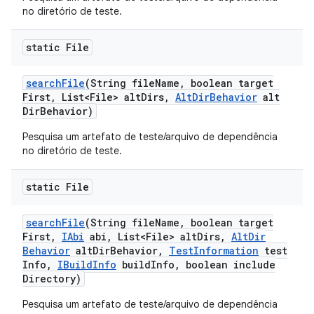
no diretório de teste.
static File
search
File
(String file
Name
,
boolean target
First
,
List<File> alt
Dirs
,
Alt
Dir
Behavior
alt
Dir
Behavior)
Pesquisa um artefato de teste/arquivo de dependência
no diretório de teste.
static File
search
File
(String file
Name
,
boolean target
First
,
IAbi
abi
,
List<File> alt
Dirs
,
Alt
Dir
Behavior
alt
Dir
Behavior
,
Test
Information
test
Info
,
IBuild
Info
build
Info
,
boolean include
Directory)
Pesquisa um artefato de teste/arquivo de dependência