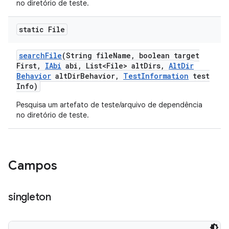
no diretório de teste.
static File
search
File
(String file
Name
,
boolean target
First
,
IAbi
abi
,
List<File> alt
Dirs
,
Alt
Dir
Behavior
alt
Dir
Behavior
,
Test
Information
test
Info)
Pesquisa um artefato de teste/arquivo de dependência
no diretório de teste.
Campos
singleton