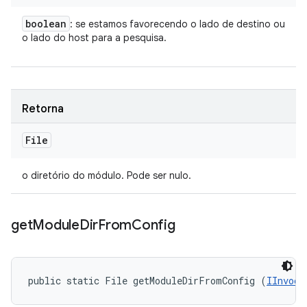
boolean
: se estamos favorecendo o lado de destino ou
o lado do host para a pesquisa.
Retorna
File
o diretório do módulo. Pode ser nulo.
get
Module
Dir
From
Config
public static File getModuleDirFromConfig (
IInvoca