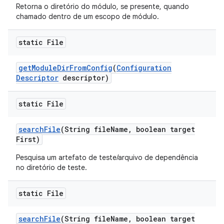
Retorna o diretório do módulo, se presente, quando
chamado dentro de um escopo de módulo.
static File
get
Module
Dir
From
Config
(
Configuration
Descriptor
descriptor)
static File
search
File
(String file
Name
,
boolean target
First)
Pesquisa um artefato de teste/arquivo de dependência
no diretório de teste.
static File
search
File
(String file
Name
,
boolean target