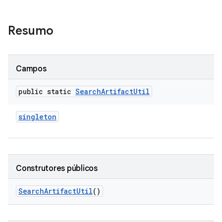
Resumo
Campos
public static
Search
Artifact
Util
singleton
Construtores públicos
Search
Artifact
Util
()