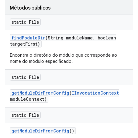
Métodos públicos
static File
find
Module
Dir
(String module
Name
,
boolean
target
First)
Encontra o diretório do módulo que corresponde ao
nome do módulo especificado.
static File
get
Module
Dir
From
Config
(
IInvocation
Context
module
Context)
static File
get
Module
Dir
From
Config
()