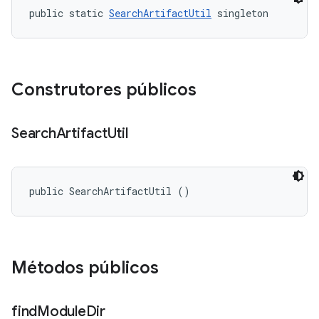
public static 
SearchArtifactUtil
 singleton
Construtores públicos
Search
Artifact
Util
public SearchArtifactUtil ()
Métodos públicos
find
Module
Dir