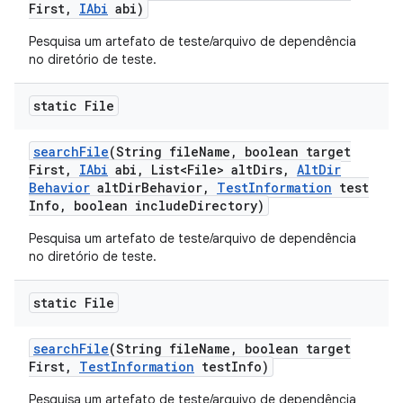
First
,
IAbi
abi)
Pesquisa um artefato de teste/arquivo de dependência
no diretório de teste.
static File
search
File
(String file
Name
,
boolean target
First
,
IAbi
abi
,
List<File> alt
Dirs
,
Alt
Dir
Behavior
alt
Dir
Behavior
,
Test
Information
test
Info
,
boolean include
Directory)
Pesquisa um artefato de teste/arquivo de dependência
no diretório de teste.
static File
search
File
(String file
Name
,
boolean target
First
,
Test
Information
test
Info)
Pesquisa um artefato de teste/arquivo de dependência