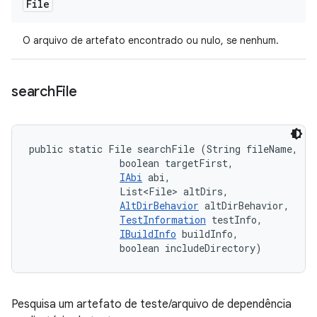
File
O arquivo de artefato encontrado ou nulo, se nenhum.
search
File
public static File searchFile (String fileName, 

                boolean targetFirst, 

IAbi
 abi, 

                List<File> altDirs, 

AltDirBehavior
 altDirBehavior, 

TestInformation
 testInfo, 

IBuildInfo
 buildInfo, 

                boolean includeDirectory)
Pesquisa um artefato de teste/arquivo de dependência