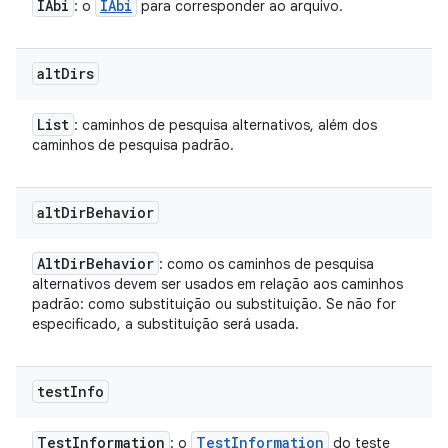
IAbi
IAbi
: o
para corresponder ao arquivo.
alt
Dirs
List
: caminhos de pesquisa alternativos, além dos
caminhos de pesquisa padrão.
alt
Dir
Behavior
Alt
Dir
Behavior
: como os caminhos de pesquisa
alternativos devem ser usados em relação aos caminhos
padrão: como substituição ou substituição. Se não for
especificado, a substituição será usada.
test
Info
Test
Information
Test
Information
: o
do teste