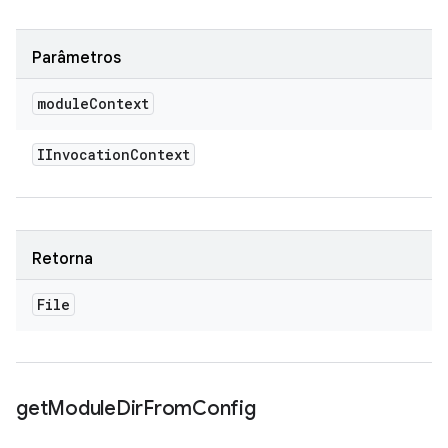
Parâmetros
module
Context
IInvocation
Context
Retorna
File
get
Module
Dir
From
Config