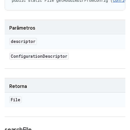
public static File getModuleDirFromConfig (
Configu
Parâmetros
descriptor
Configuration
Descriptor
Retorna
File
search
File