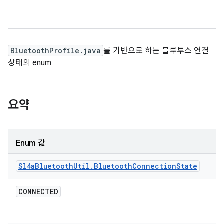
BluetoothProfile.java
를 기반으로 하는 블루투스 연결
상태의 enum
요약
Enum 값
Sl4a
Bluetooth
Util
.
Bluetooth
Connection
State
CONNECTED