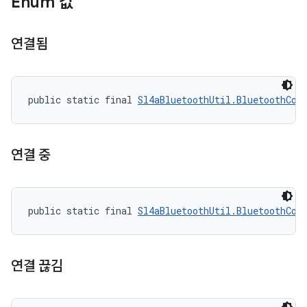
Enum 값
연결됨
public static final 
Sl4aBluetoothUtil.BluetoothCon
연결 중
public static final 
Sl4aBluetoothUtil.BluetoothCon
연결 끊김