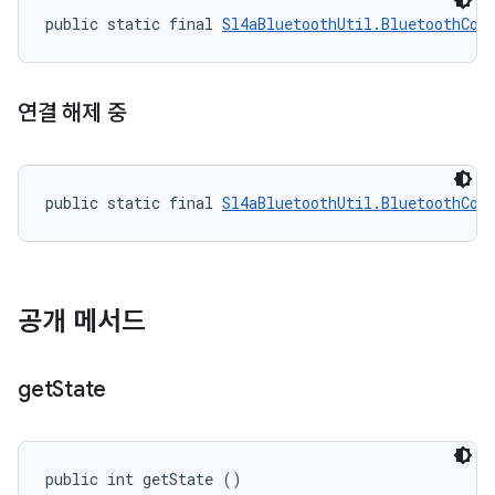
public static final 
Sl4aBluetoothUtil.BluetoothCon
연결 해제 중
public static final 
Sl4aBluetoothUtil.BluetoothCon
공개 메서드
get
State
public int getState ()