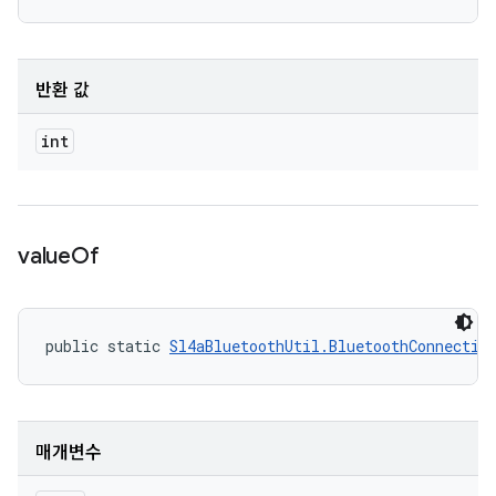
반환 값
int
value
Of
public static 
Sl4aBluetoothUtil.BluetoothConnectio
매개변수