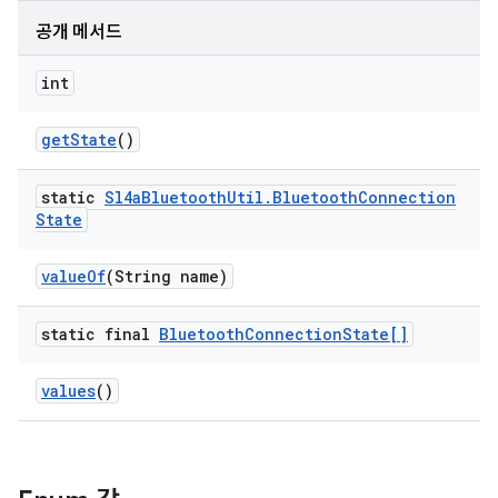
공개 메서드
int
get
State
()
static
Sl4a
Bluetooth
Util
.
Bluetooth
Connection
State
value
Of
(String name)
static final
Bluetooth
Connection
State[]
values
()