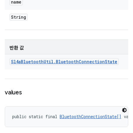
name
String
반환 값
Sl4a
Bluetooth
Util
.
Bluetooth
Connection
State
values
public static final 
BluetoothConnectionState[]
 val