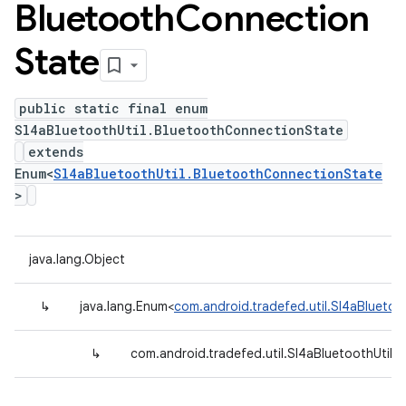
Bluetooth
Connection
State
public static final enum
Sl4aBluetoothUtil.BluetoothConnectionState
extends
Enum<
Sl4aBluetoothUtil.BluetoothConnectionState
>
java.lang.Object
↳
java.lang.Enum<
com.android.tradefed.util.Sl4aBlueto
↳
com.android.tradefed.util.Sl4aBluetoothUtil