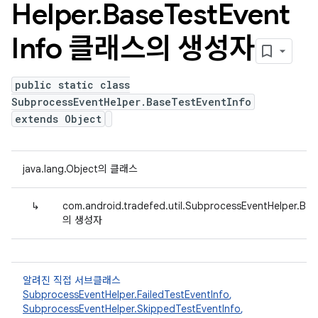
Helper
.
Base
Test
Event
Info 클래스의 생성자
public static class
SubprocessEventHelper.BaseTestEventInfo
extends Object
java.lang.Object의 클래스
↳
com.android.tradefed.util.SubprocessEventHelper.Bas
의 생성자
알려진 직접 서브클래스
SubprocessEventHelper.FailedTestEventInfo
,
SubprocessEventHelper.SkippedTestEventInfo
,