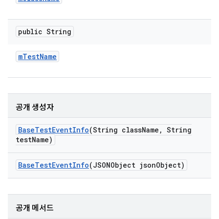
public String
m
Test
Name
공개 생성자
Base
Test
Event
Info
(String class
Name
,
String
test
Name)
Base
Test
Event
Info
(JSONObject json
Object)
공개 메서드