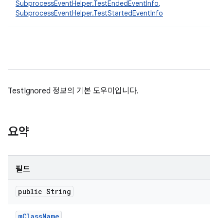
SubprocessEventHelper.TestEndedEventInfo
,
SubprocessEventHelper.TestStartedEventInfo
TestIgnored 정보의 기본 도우미입니다.
요약
필드
public String
m
Class
Name