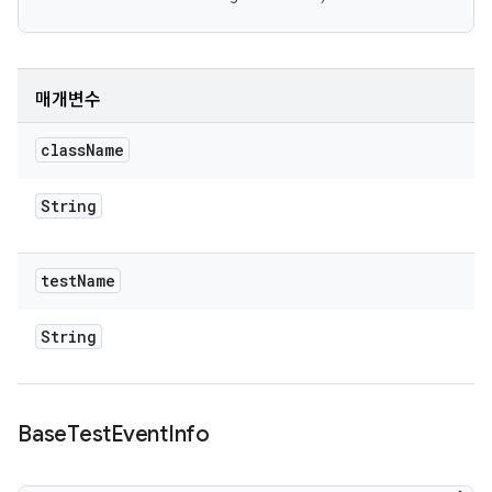
매개변수
class
Name
String
test
Name
String
Base
Test
Event
Info