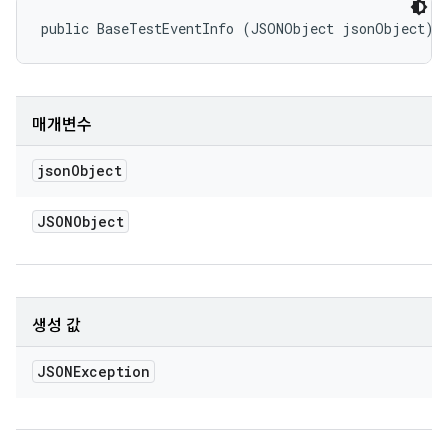
public BaseTestEventInfo (JSONObject jsonObject)
매개변수
json
Object
JSONObject
생성 값
JSONException