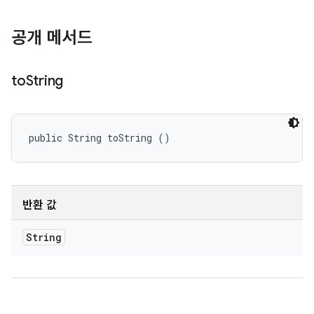
공개 메서드
to
String
public String toString ()
반환 값
String