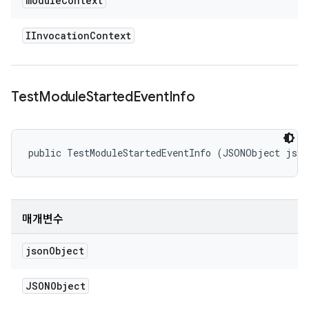
module
Context
IInvocation
Context
Test
Module
Started
Event
Info
public TestModuleStartedEventInfo (JSONObject jso
매개변수
json
Object
JSONObject