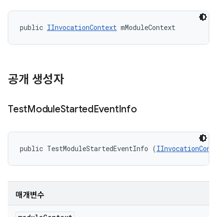
public 
IInvocationContext
 mModuleContext
공개 생성자
Test
Module
Started
Event
Info
public TestModuleStartedEventInfo (
IInvocationCont
매개변수