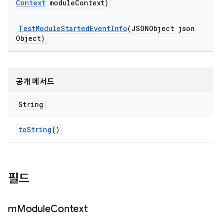
Context
module
Context)
Test
Module
Started
Event
Info
(JSONObject json
Object)
공개 메서드
String
to
String
()
필드
m
Module
Context