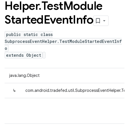
Helper
.
Test
Module
Started
Event
Info
public static class
SubprocessEventHelper.TestModuleStartedEventInf
o
extends Object
java.lang.Object
↳
com.android.tradefed.util.SubprocessEventHelper.Te