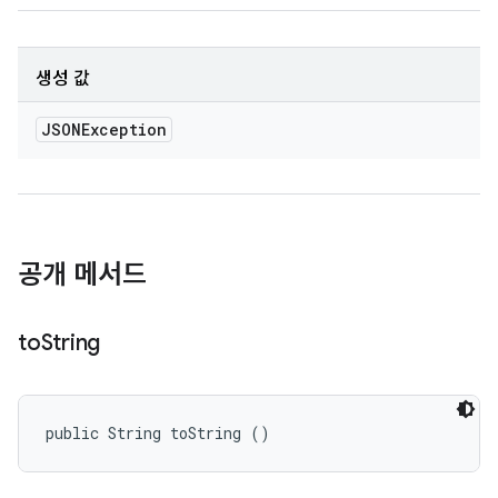
생성 값
JSONException
공개 메서드
to
String
public String toString ()