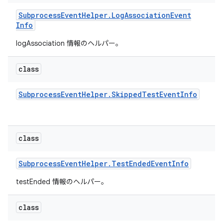
Subprocess
Event
Helper
.
Log
Association
Event
Info
logAssociation 情報のヘルパー。
class
Subprocess
Event
Helper
.
Skipped
Test
Event
Info
class
Subprocess
Event
Helper
.
Test
Ended
Event
Info
testEnded 情報のヘルパー。
class