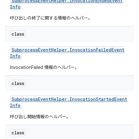
Subprocess
Event
Helper
.
Invocation
Ended
Event
Info
呼び出しの終了に関する情報のヘルパー。
class
Subprocess
Event
Helper
.
Invocation
Failed
Event
Info
InvocationFailed 情報のヘルパー。
class
Subprocess
Event
Helper
.
Invocation
Started
Event
Info
呼び出し開始情報のヘルパー。
class