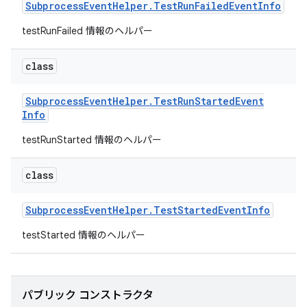
Subprocess
Event
Helper
.
Test
Run
Failed
Event
Info
testRunFailed 情報のヘルパー
class
Subprocess
Event
Helper
.
Test
Run
Started
Event
Info
testRunStarted 情報のヘルパー
class
Subprocess
Event
Helper
.
Test
Started
Event
Info
testStarted 情報のヘルパー
パブリック コンストラクタ