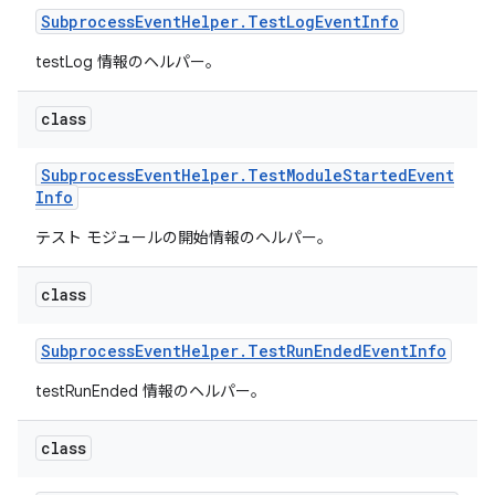
Subprocess
Event
Helper
.
Test
Log
Event
Info
testLog 情報のヘルパー。
class
Subprocess
Event
Helper
.
Test
Module
Started
Event
Info
テスト モジュールの開始情報のヘルパー。
class
Subprocess
Event
Helper
.
Test
Run
Ended
Event
Info
testRunEnded 情報のヘルパー。
class