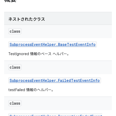
ネストされたクラス
class
Subprocess
Event
Helper
.
Base
Test
Event
Info
TestIgnored 情報のベース ヘルパー。
class
Subprocess
Event
Helper
.
Failed
Test
Event
Info
testFailed 情報のヘルパー。
class