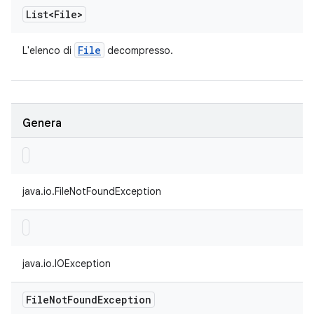
List<File>
File
L'elenco di
decompresso.
Genera
java.io.FileNotFoundException
java.io.IOException
File
Not
Found
Exception