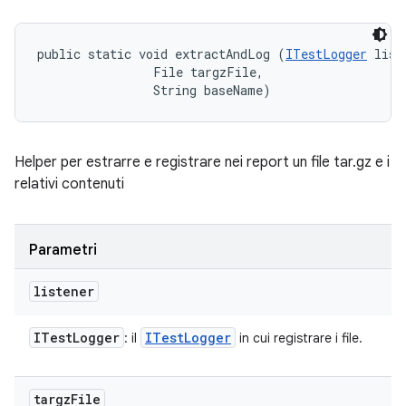
public static void extractAndLog (
ITestLogger
 list
                File targzFile, 

                String baseName)
Helper per estrarre e registrare nei report un file tar.gz e i
relativi contenuti
Parametri
listener
ITest
Logger
ITest
Logger
: il
in cui registrare i file.
targz
File