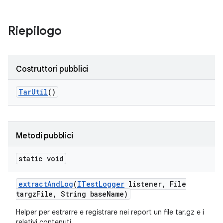
Riepilogo
Costruttori pubblici
Tar
Util
()
Metodi pubblici
static void
extract
And
Log
(
ITest
Logger
listener
,
File
targz
File
,
String base
Name)
Helper per estrarre e registrare nei report un file tar.gz e i
relativi contenuti