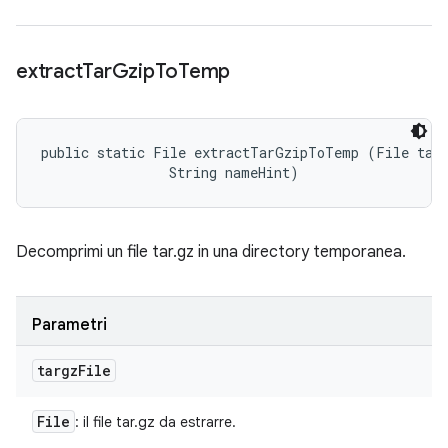
extract
Tar
Gzip
To
Temp
public static File extractTarGzipToTemp (File targ
                String nameHint)
Decomprimi un file tar.gz in una directory temporanea.
Parametri
targz
File
File
: il file tar.gz da estrarre.