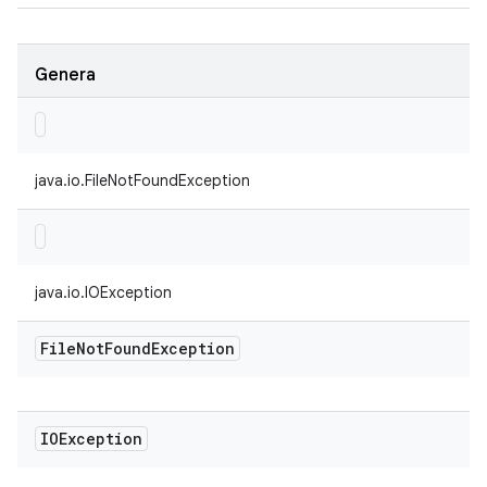
Genera
java.io.FileNotFoundException
java.io.IOException
File
Not
Found
Exception
IOException