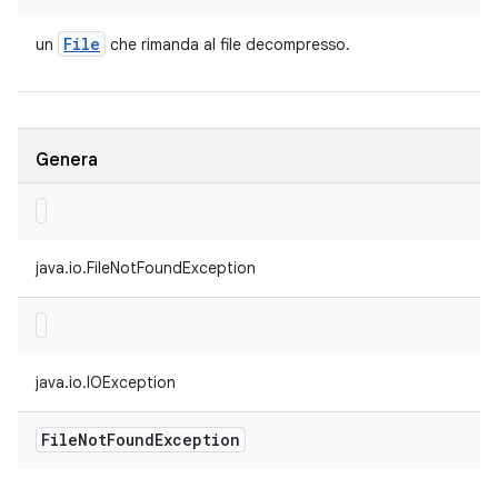
File
un
che rimanda al file decompresso.
Genera
java.io.FileNotFoundException
java.io.IOException
File
Not
Found
Exception