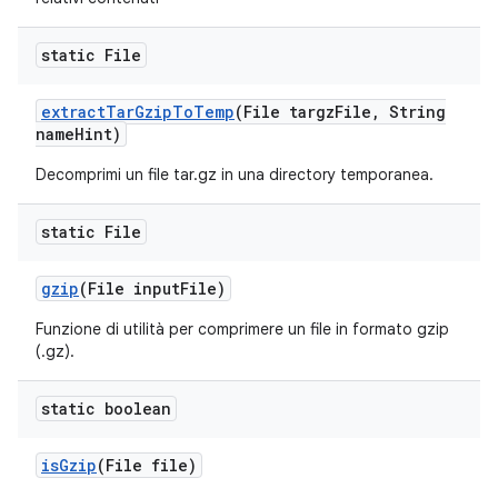
static File
extract
Tar
Gzip
To
Temp
(File targz
File
,
String
name
Hint)
Decomprimi un file tar.gz in una directory temporanea.
static File
gzip
(File input
File)
Funzione di utilità per comprimere un file in formato gzip
(.gz).
static boolean
is
Gzip
(File file)