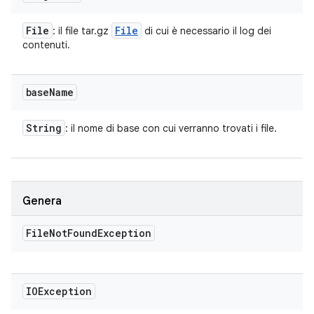
File
File
: il file tar.gz
di cui è necessario il log dei
contenuti.
base
Name
String
: il nome di base con cui verranno trovati i file.
Genera
File
Not
Found
Exception
IOException