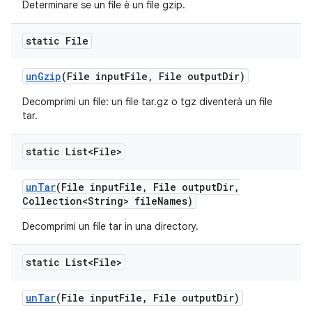
Determinare se un file è un file gzip.
static File
un
Gzip
(File input
File
,
File output
Dir)
Decomprimi un file: un file tar.gz o tgz diventerà un file
tar.
static List<File>
un
Tar
(File input
File
,
File output
Dir
,
Collection<String> file
Names)
Decomprimi un file tar in una directory.
static List<File>
un
Tar
(File input
File
,
File output
Dir)