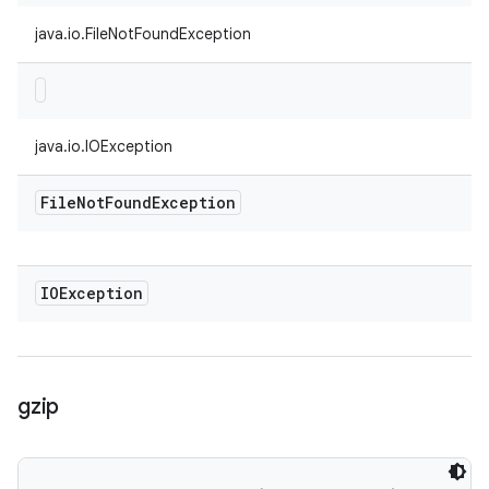
java.io.FileNotFoundException
java.io.IOException
File
Not
Found
Exception
IOException
gzip