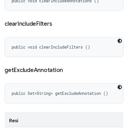
public void clearIncludeAnnotations ()
clear
Include
Filters
public void clearIncludeFilters ()
get
Exclude
Annotation
public Set<String> getExcludeAnnotation ()
Resi