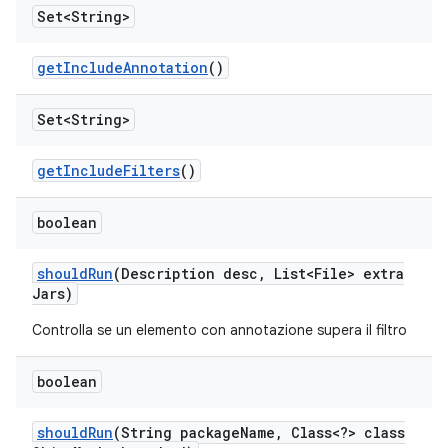
Set<String>
get
Include
Annotation
()
Set<String>
get
Include
Filters
()
boolean
should
Run
(Description desc
,
List<File> extra
Jars)
Controlla se un elemento con annotazione supera il filtro
boolean
should
Run
(String package
Name
,
Class<?> class