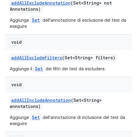
add
All
Exclude
Annotation
(Set<String> not
Annotations)
Set
Aggiunge
dell'annotazione di esclusione del test da
eseguire
void
add
All
Exclude
Filters
(Set<String> filters)
Set
Aggiunge il
dei filtri dei test da escludere.
void
add
All
Include
Annotation
(Set<String>
annotations)
Set
Aggiunge
dell'annotazione di inclusione del test da
eseguire