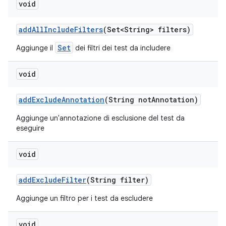
void
add
All
Include
Filters
(Set<String> filters)
Set
Aggiunge il
dei filtri dei test da includere
void
add
Exclude
Annotation
(String not
Annotation)
Aggiunge un'annotazione di esclusione del test da
eseguire
void
add
Exclude
Filter
(String filter)
Aggiunge un filtro per i test da escludere
void