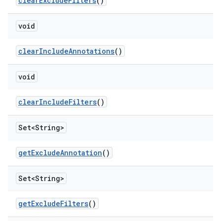
clear
Exclude
Filters
()
void
clear
Include
Annotations
()
void
clear
Include
Filters
()
Set<String>
get
Exclude
Annotation
()
Set<String>
get
Exclude
Filters
()