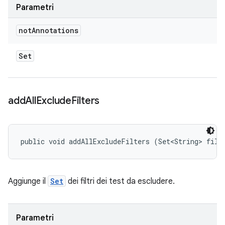
Parametri
not
Annotations
Set
add
All
Exclude
Filters
public void addAllExcludeFilters (Set<String> filt
Aggiunge il
Set
dei filtri dei test da escludere.
Parametri