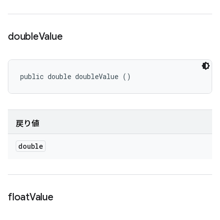
double
Value
public double doubleValue ()
戻り値
double
float
Value