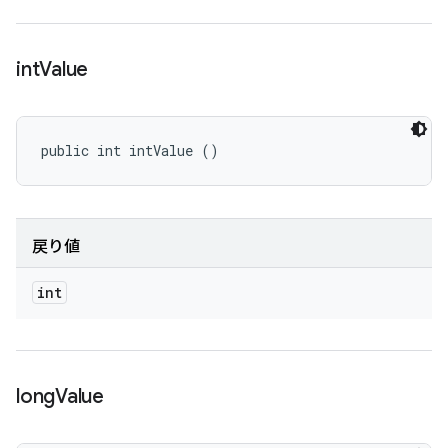
int
Value
public int intValue ()
戻り値
int
long
Value