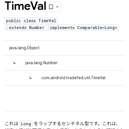
Time
Val
public class TimeVal
extends Number
implements Comparable<Long>
java.lang.Object
↳
java.lang.Number
↳
com.android.tradefed.util.TimeVal
これは
Long
をラップするセンチネル型です。これは、