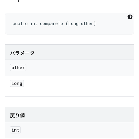
public int compareTo (Long other)
パラメータ
other
Long
戻り値
int