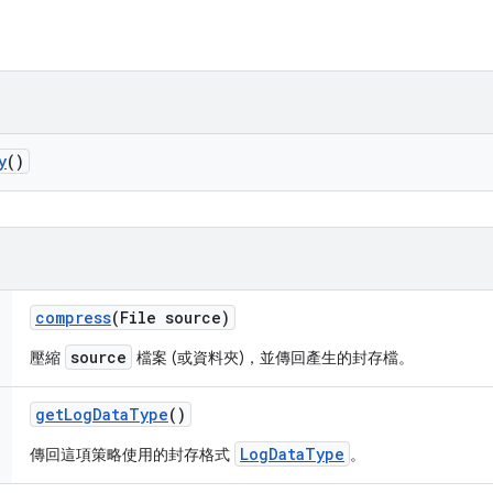
y
()
compress
(File source)
source
壓縮
檔案 (或資料夾)，並傳回產生的封存檔。
get
Log
Data
Type
()
LogDataType
傳回這項策略使用的封存格式
。