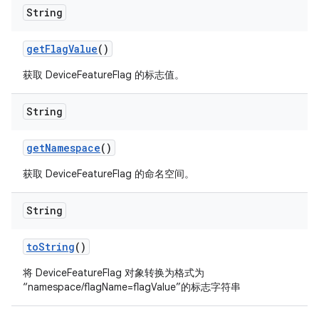
String
get
Flag
Value
()
获取 DeviceFeatureFlag 的标志值。
String
get
Namespace
()
获取 DeviceFeatureFlag 的命名空间。
String
to
String
()
将 DeviceFeatureFlag 对象转换为格式为
“namespace/flagName=flagValue”的标志字符串