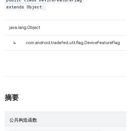
extends Object
java.lang.Object
↳
com.android.tradefed.util.flag.DeviceFeatureFlag
摘要
公共构造函数