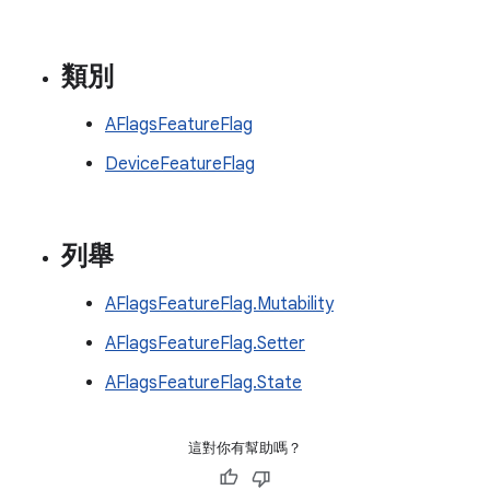
類別
AFlagsFeatureFlag
DeviceFeatureFlag
列舉
AFlagsFeatureFlag.Mutability
AFlagsFeatureFlag.Setter
AFlagsFeatureFlag.State
這對你有幫助嗎？