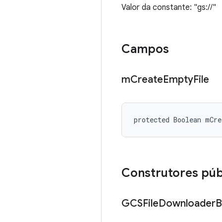
Valor da constante: "gs://"
Campos
m
Create
Empty
File
protected Boolean mCre
Construtores púb
GCSFile
Downloader
B