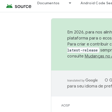
Documentos
Android Code Se
Em 2026, para nos alin
plataforma para o ecos
Para criar e contribuir
latest-release
sempre
consulte
Mudanças no
O G
para seu idioma de pre
AOSP