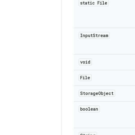
static File
Input
Stream
void
File
Storage
Object
boolean