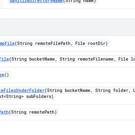
sanitize
Directory
Name
(String name)
mp
File
(String remote
File
Path
,
File root
Dir)
File
(String bucket
Name
,
String remote
Filename
,
File l
ge
()
te
Files
Under
Folder
(String bucket
Name
,
String folder
,
L
t<String> sub
Folders)
Path
(String remote
Path)