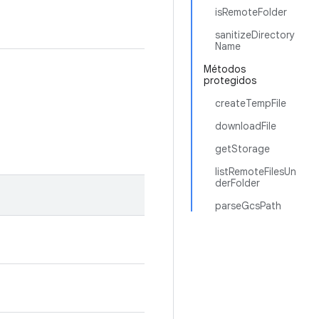
isRemoteFolder
sanitizeDirectory
Name
Métodos
protegidos
createTempFile
downloadFile
getStorage
listRemoteFilesUn
derFolder
parseGcsPath