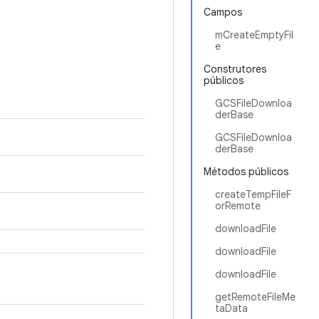
Campos
mCreateEmptyFil
e
Construtores
públicos
GCSFileDownloa
derBase
GCSFileDownloa
derBase
Métodos públicos
createTempFileF
orRemote
downloadFile
downloadFile
downloadFile
getRemoteFileMe
taData