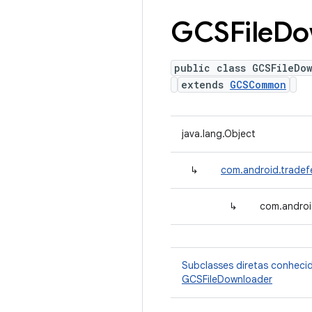
GCSFile
Do
public class GCSFileDo
extends
GCSCommon
java.lang.Object
↳
com.android.trade
↳
com.androi
Subclasses diretas conheci
GCSFileDownloader