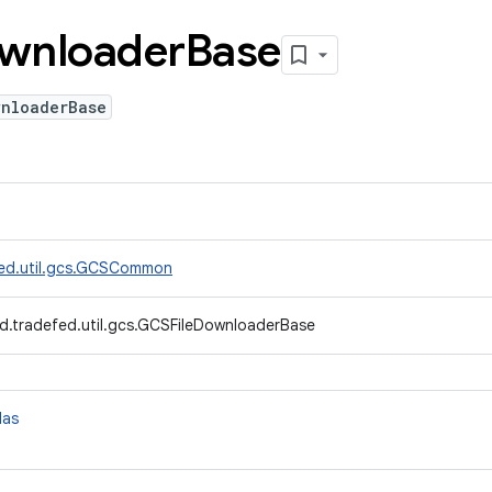
wnloader
Base
wnloaderBase
fed.util.gcs.GCSCommon
d.tradefed.util.gcs.GCSFileDownloaderBase
das