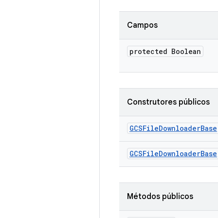
Campos
protected Boolean
Construtores públicos
GCSFile
Downloader
Base
GCSFile
Downloader
Base
Métodos públicos