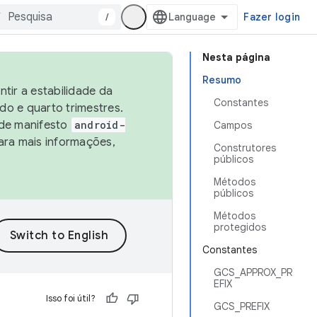
/
Fazer login
Nesta página
Resumo
tir a estabilidade da
Constantes
o e quarto trimestres.
 de manifesto
android-
Campos
ara mais informações,
Construtores
públicos
Métodos
públicos
Métodos
protegidos
Constantes
GCS_APPROX_PR
EFIX
Isso foi útil?
GCS_PREFIX