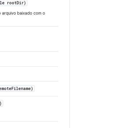
le root
Dir)
o arquivo baixado com o
emote
Filename)
)
.