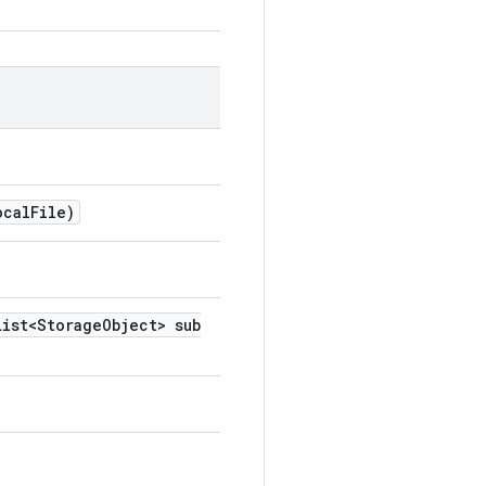
ocal
File)
ist<Storage
Object> sub