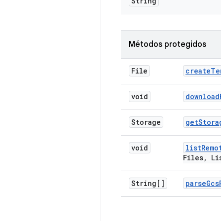
String
Métodos protegidos
File
create
Te
void
download
Storage
get
Stora
void
list
Remo
Files
,
Lis
String[]
parse
Gcs