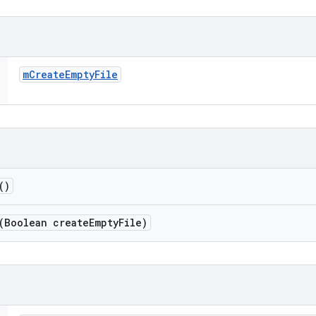
m
Create
Empty
File
()
(Boolean create
Empty
File)