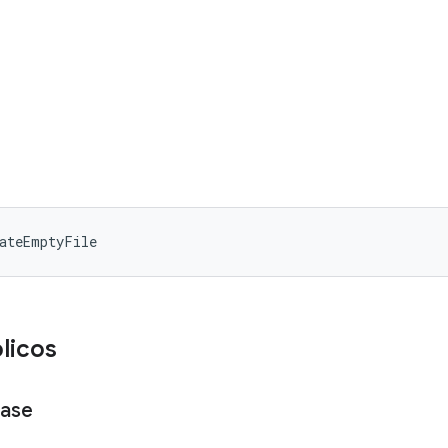
ateEmptyFile
licos
ase