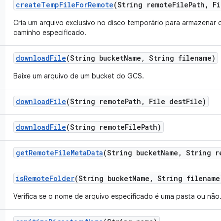
create
Temp
File
For
Remote
(String remote
File
Path
,
Fi
Cria um arquivo exclusivo no disco temporário para armazenar 
caminho especificado.
download
File
(String bucket
Name
,
String filename)
Baixe um arquivo de um bucket do GCS.
download
File
(String remote
Path
,
File dest
File)
download
File
(String remote
File
Path)
get
Remote
File
Meta
Data
(String bucket
Name
,
String r
is
Remote
Folder
(String bucket
Name
,
String filename
Verifica se o nome de arquivo especificado é uma pasta ou não