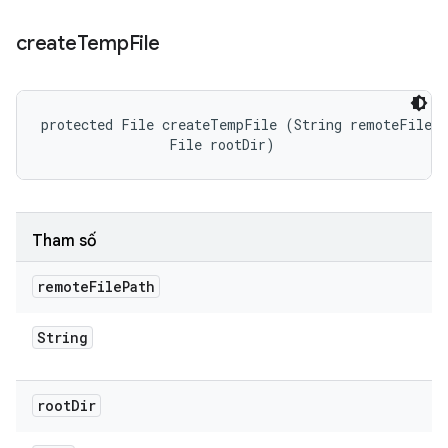
create
Temp
File
protected File createTempFile (String remoteFilePa
                File rootDir)
Tham số
remote
File
Path
String
root
Dir