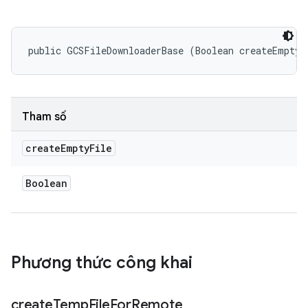
public GCSFileDownloaderBase (Boolean createEmptyF
Tham số
create
Empty
File
Boolean
Phương thức công khai
create
Temp
File
For
Remote