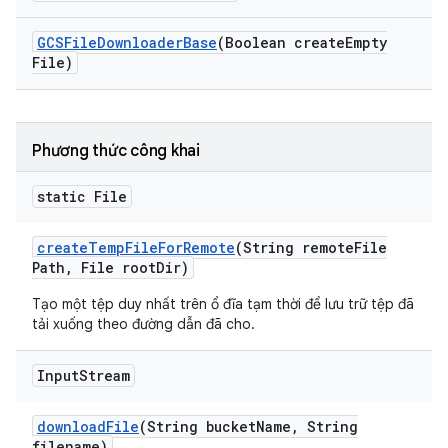
GCSFile
Downloader
Base
(Boolean create
Empty
File)
Phương thức công khai
static File
create
Temp
File
For
Remote
(String remote
File
Path
,
File root
Dir)
Tạo một tệp duy nhất trên ổ đĩa tạm thời để lưu trữ tệp đã
tải xuống theo đường dẫn đã cho.
Input
Stream
download
File
(String bucket
Name
,
String
filename)