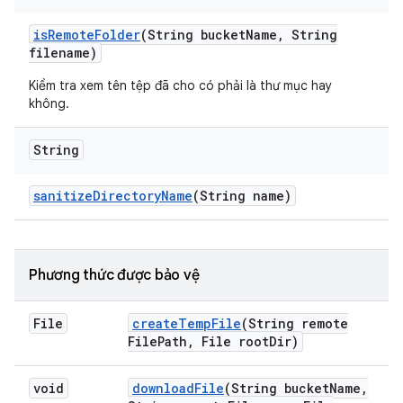
is
Remote
Folder
(String bucket
Name
,
String
filename)
Kiểm tra xem tên tệp đã cho có phải là thư mục hay
không.
String
sanitize
Directory
Name
(String name)
Phương thức được bảo vệ
File
create
Temp
File
(String remote
File
Path
,
File root
Dir)
void
download
File
(String bucket
Name
,