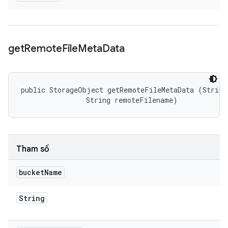
get
Remote
File
Meta
Data
public StorageObject getRemoteFileMetaData (String 
                String remoteFilename)
Tham số
bucket
Name
String