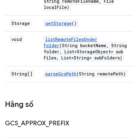
String remote
Filename
,
File
local
File)
Storage
get
Storage
()
void
list
Remote
Files
Under
Folder
(String bucket
Name
,
String
folder
,
List<Storage
Object> sub
Files
,
List<String> sub
Folders)
String[]
parse
Gcs
Path
(String remote
Path)
Hằng số
GCS
_
APPROX
_
PREFIX