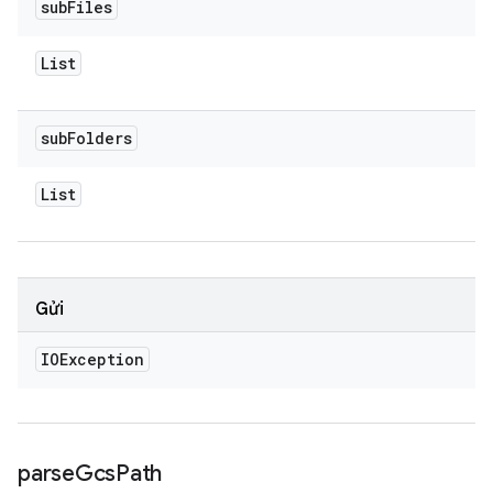
sub
Files
List
sub
Folders
List
Gửi
IOException
parse
Gcs
Path