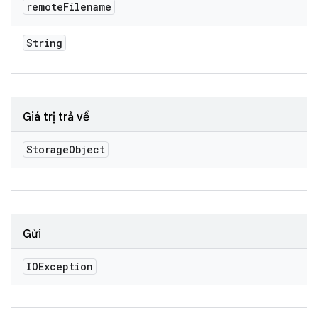
remote
Filename
String
Giá trị trả về
Storage
Object
Gửi
IOException