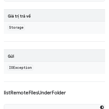
Giá trị trả về
Storage
Gửi
IOException
list
Remote
Files
Under
Folder