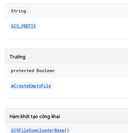
String
GCS
_
PREFIX
Trường
protected Boolean
m
Create
Empty
File
Hàm khởi tạo công khai
GCSFile
Downloader
Base
()