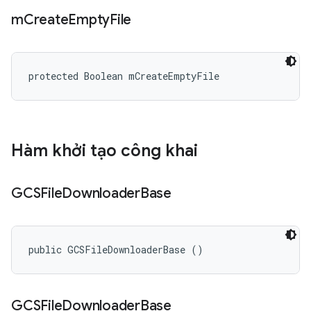
m
Create
Empty
File
protected Boolean mCreateEmptyFile
Hàm khởi tạo công khai
GCSFile
Downloader
Base
public GCSFileDownloaderBase ()
GCSFile
Downloader
Base