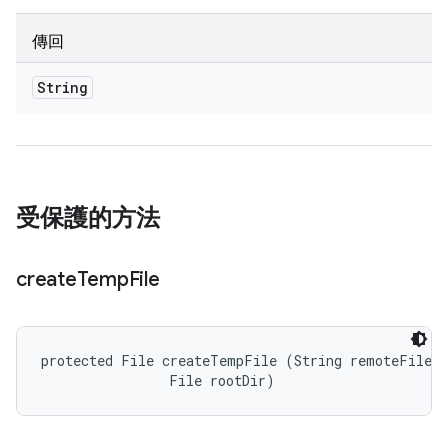
傳回
String
受保護的方法
create
Temp
File
protected File createTempFile (String remoteFilePa
                File rootDir)