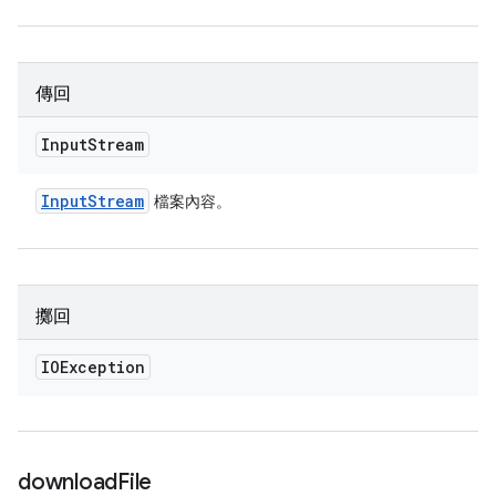
傳回
Input
Stream
Input
Stream
檔案內容。
擲回
IOException
download
File