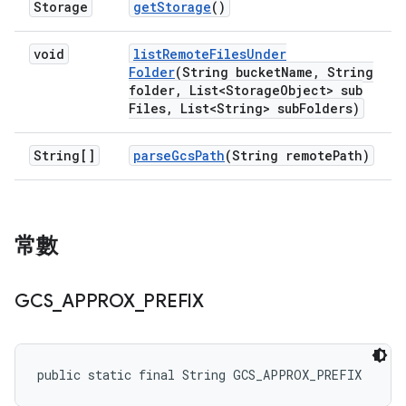
Storage
get
Storage
()
void
list
Remote
Files
Under
Folder
(String bucket
Name
,
String
folder
,
List<Storage
Object> sub
Files
,
List<String> sub
Folders)
String[]
parse
Gcs
Path
(String remote
Path)
常數
GCS
_
APPROX
_
PREFIX
public static final String GCS_APPROX_PREFIX