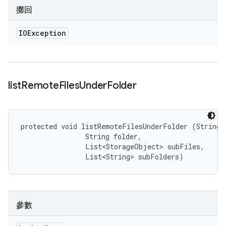
擲回
IOException
list
Remote
Files
Under
Folder
protected void listRemoteFilesUnderFolder (String b
                String folder, 

                List<StorageObject> subFiles, 

                List<String> subFolders)
參數