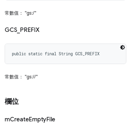
常數值： "gs:/"
GCS
_
PREFIX
public static final String GCS_PREFIX
常數值： "gs://"
欄位
m
Create
Empty
File