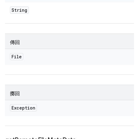
String
傳回
File
擲回
Exception