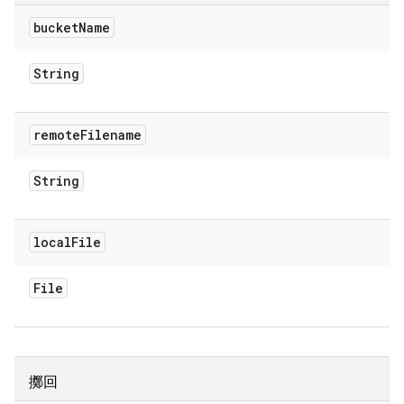
bucket
Name
String
remote
Filename
String
local
File
File
擲回