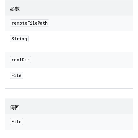
參數
remote
File
Path
String
root
Dir
File
傳回
File