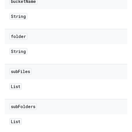
bucket
Name
String
folder
String
sub
Files
List
sub
Folders
List