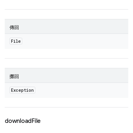
傳回
File
擲回
Exception
download
File