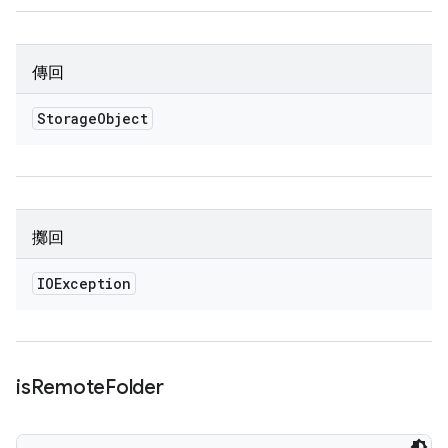
傳回
Storage
Object
擲回
IOException
is
Remote
Folder