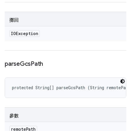
擲回
IOException
parse
Gcs
Path
protected String[] parseGcsPath (String remotePath
參數
remote
Path