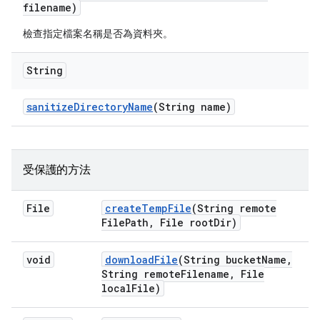
filename)
檢查指定檔案名稱是否為資料夾。
String
sanitize
Directory
Name
(String name)
受保護的方法
File
create
Temp
File
(String remote
File
Path
,
File root
Dir)
void
download
File
(String bucket
Name
,
String remote
Filename
,
File
local
File)