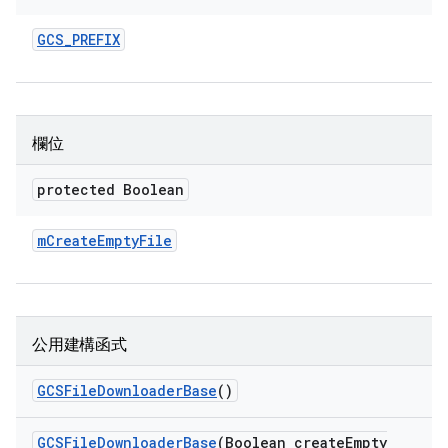
GCS
_
PREFIX
欄位
protected Boolean
m
Create
Empty
File
公用建構函式
GCSFile
Downloader
Base
()
GCSFile
Downloader
Base
(Boolean create
Empty