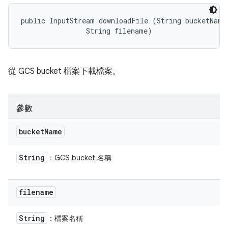
public InputStream downloadFile (String bucketName,
                String filename)
從 GCS bucket 檔案下載檔案。
參數
bucket
Name
String
：GCS bucket 名稱
filename
String
：檔案名稱