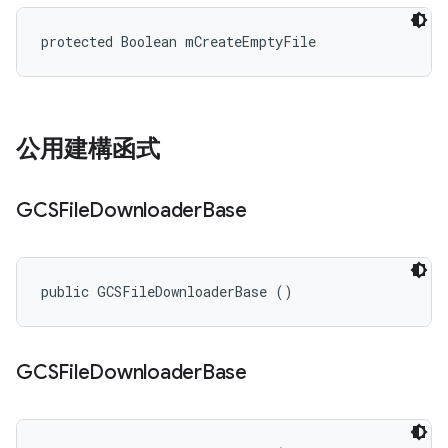
protected Boolean mCreateEmptyFile
公用建構函式
GCSFile
Downloader
Base
public GCSFileDownloaderBase ()
GCSFile
Downloader
Base