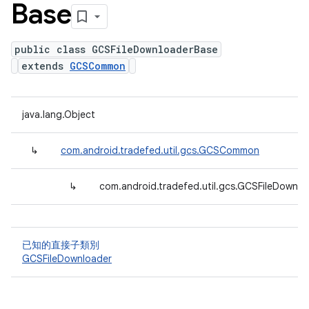
Base
public class GCSFileDownloaderBase
extends
GCSCommon
java.lang.Object
↳
com.android.tradefed.util.gcs.GCSCommon
↳
com.android.tradefed.util.gcs.GCSFileDownl
已知的直接子類別
GCSFileDownloader