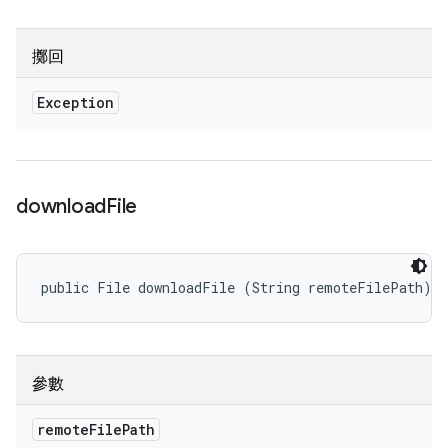
擲回
Exception
download
File
public File downloadFile (String remoteFilePath)
參數
remote
File
Path