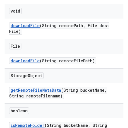
void
download
File
(String remote
Path
,
File dest
File)
File
download
File
(String remote
File
Path)
Storage
Object
get
Remote
File
Meta
Data
(String bucket
Name
,
String remote
Filename)
boolean
is
Remote
Folder
(String bucket
Name
,
String