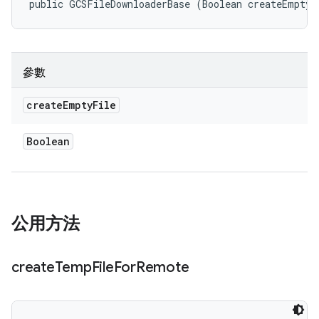
public GCSFileDownloaderBase (Boolean createEmptyF
參數
create
Empty
File
Boolean
公用方法
create
Temp
File
For
Remote