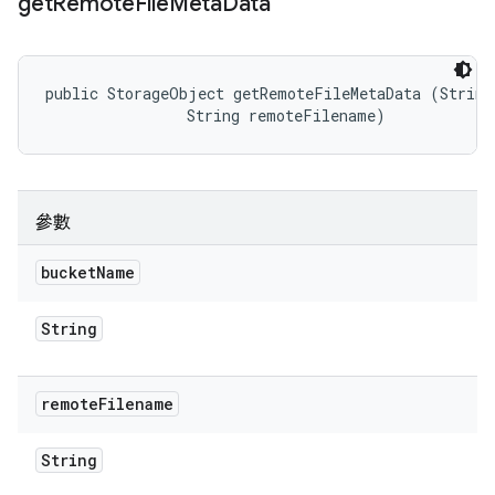
get
Remote
File
Meta
Data
public StorageObject getRemoteFileMetaData (String 
                String remoteFilename)
參數
bucket
Name
String
remote
Filename
String