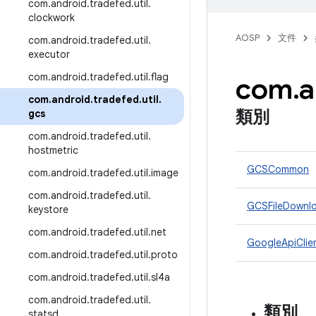
com
.
android
.
tradefed
.
util
.
clockwork
AOSP
文件
com
.
android
.
tradefed
.
util
.
executor
com
.
android
.
tradefed
.
util
.
flag
com
.
a
com
.
android
.
tradefed
.
util
.
類別
gcs
com
.
android
.
tradefed
.
util
.
hostmetric
GCSCommon
com
.
android
.
tradefed
.
util
.
image
com
.
android
.
tradefed
.
util
.
GCSFileDownl
keystore
com
.
android
.
tradefed
.
util
.
net
GoogleApiClien
com
.
android
.
tradefed
.
util
.
proto
com
.
android
.
tradefed
.
util
.
sl4a
com
.
android
.
tradefed
.
util
.
類別
statsd