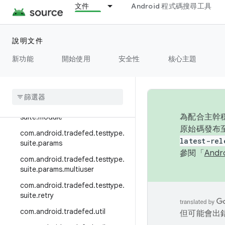
com.android.tradefed.testtype.
文件
Android 程式碼搜尋工具
python
com.android.tradefed.testtype.r
etry
說明文件
com.android.tradefed.testtype.r
新功能
開始使用
安全性
核心主題
ust
com
.
android
.
tradefed
.
testtype
.
suite
com
.
android
.
tradefed
.
testtype
.
為配合主幹穩
suite
.
module
原始碼發布至
com
.
android
.
tradefed
.
testtype
.
latest-rel
suite
.
params
參閱「
And
com
.
android
.
tradefed
.
testtype
.
suite
.
params
.
multiuser
com
.
android
.
tradefed
.
testtype
.
suite
.
retry
com
.
android
.
tradefed
.
util
但可能會出