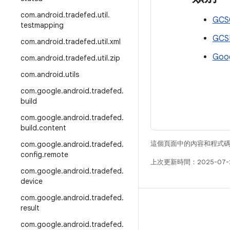
com
.
android
.
tradefed
.
util
.
GCS
testmapping
GCS
com
.
android
.
tradefed
.
util
.
xml
Goog
com
.
android
.
tradefed
.
util
.
zip
com
.
android
.
utils
com
.
google
.
android
.
tradefed
.
build
com
.
google
.
android
.
tradefed
.
build
.
content
這個頁面中的內容和程式
com
.
google
.
android
.
tradefed
.
config
.
remote
上次更新時間：2025-07-
com
.
google
.
android
.
tradefed
.
device
com
.
google
.
android
.
tradefed
.
版本
result
Android 程式庫
com
.
google
.
android
.
tradefed
.