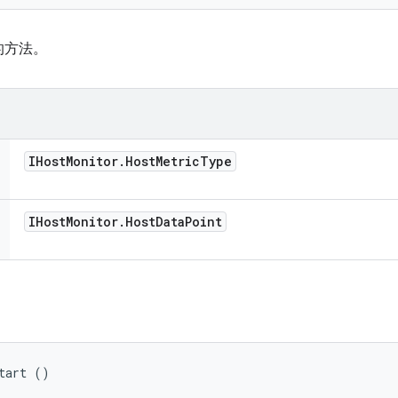
的方法。
IHost
Monitor
.
Host
Metric
Type
IHost
Monitor
.
Host
Data
Point
tart ()