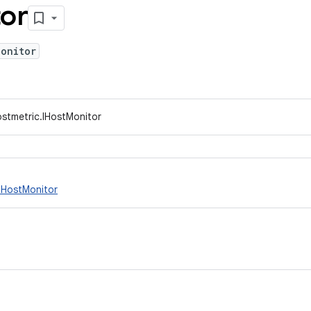
or
Monitor
ostmetric.IHostMonitor
HostMonitor