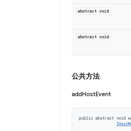
abstract void
abstract void
公共方法
add
Host
Event
public abstract void a
IHostM