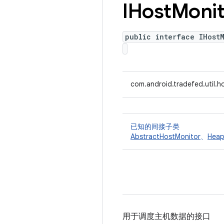
IHost
Monit
public interface IHost
com.android.tradefed.util.h
已知的间接子类
AbstractHostMonitor
、
Heap
用于调度主机数据的接口