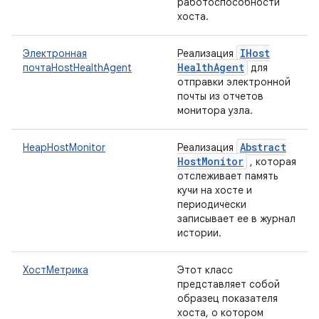
работоспособности
хоста.
IHost
Электронная
Реализация
Health
Agent
почтаHostHealthAgent
для
отправки электронной
почты из отчетов
монитора узла.
Abstract
HeapHostMonitor
Реализация
Host
Monitor
, которая
отслеживает память
кучи на хосте и
периодически
записывает ее в журнал
истории.
ХостМетрика
Этот класс
представляет собой
образец показателя
хоста, о котором