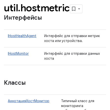
util
.
hostmetric
Интерфейсы
IHostHealthAgent
Интерфейс для отправки метрик
хоста или устройства.
IHostMonitor
Интерфейс для отправки данных
хоста
Классы
АннотацияХостМонитор
Типичный класс для
мониторинга