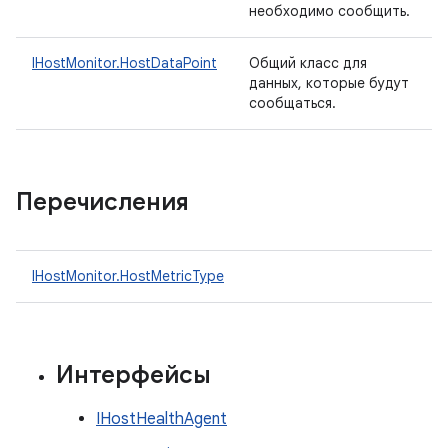
необходимо сообщить.
IHostMonitor.HostDataPoint
Общий класс для
данных, которые будут
сообщаться.
Перечисления
IHostMonitor.HostMetricType
Интерфейсы
IHostHealthAgent