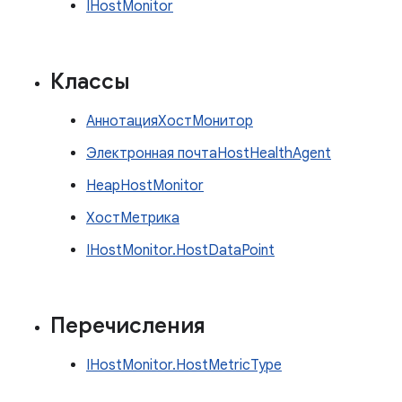
IHostMonitor
Классы
АннотацияХостМонитор
Электронная почтаHostHealthAgent
HeapHostMonitor
ХостМетрика
IHostMonitor.HostDataPoint
Перечисления
IHostMonitor.HostMetricType